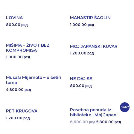
LOVINA
MANASTIR ŠAOLIN
800.00
1,000.00
рсд
рсд
MIŠIMA – ŽIVOT BEZ
MOJ JAPANSKI KUVAR
KOMPROMISA
1,200.00
рсд
1,000.00
рсд
Musaši Mijamoto – u četiri
NE DAJ SE
toma
800.00
рсд
4,800.00
рсд
Sale!
Posebna ponuda iz
PET KRUGOVA
biblioteke „Moj Japan“
1,200.00
рсд
6,600.00
5,800.00
рсд
рсд