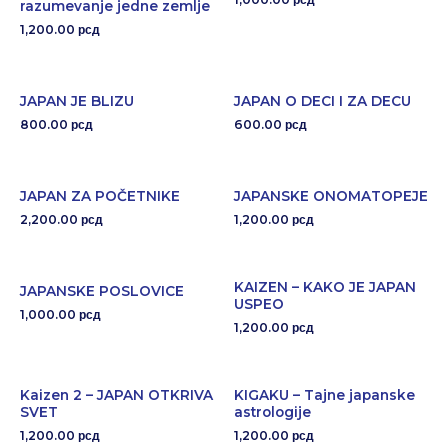
razumevanje jedne zemlje
1,200.00
рсд
JAPAN JE BLIZU
JAPAN O DECI I ZA DECU
800.00
600.00
рсд
рсд
JAPAN ZA POČETNIKE
JAPANSKE ONOMATOPEJE
2,200.00
1,200.00
рсд
рсд
KAIZEN – KAKO JE JAPAN
JAPANSKE POSLOVICE
USPEO
1,000.00
рсд
1,200.00
рсд
Kaizen 2 – JAPAN OTKRIVA
KIGAKU – Tajne japanske
SVET
astrologije
1,200.00
1,200.00
рсд
рсд