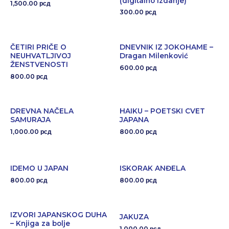
(digitalno izdanje)
1,500.00
рсд
300.00
рсд
ČETIRI PRIČE O
DNEVNIK IZ JOKOHAME –
NEUHVATLJIVOJ
Dragan Milenković
ŽENSTVENOSTI
600.00
рсд
800.00
рсд
DREVNA NAČELA
HAIKU – POETSKI CVET
SAMURAJA
JAPANA
1,000.00
800.00
рсд
рсд
IDEMO U JAPAN
ISKORAK ANĐELA
800.00
800.00
рсд
рсд
IZVORI JAPANSKOG DUHA
JAKUZA
– Knjiga za bolje
1,000.00
рсд