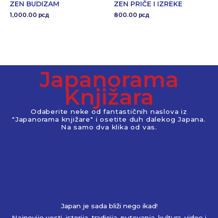
ZEN BUDIZAM
ZEN PRIČE I IZREKE
1,000.00
800.00
рсд
рсд
Japanorama
Knjižara
Odaberite neke od fantastičnih naslova iz
"Japanorama knjižare" i osetite duh dalekog Japana.
Na samo dva klika od vas.
Japan je sada bliži nego ikad!
Najnovije vesti, istorija, tradicija, putovanja, kultura, video i