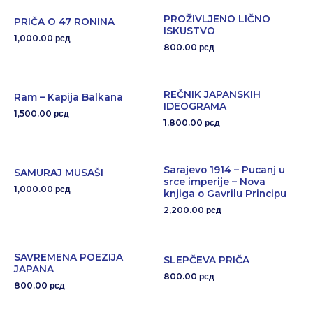
PROŽIVLJENO LIČNO
PRIČA O 47 RONINA
ISKUSTVO
1,000.00
рсд
800.00
рсд
REČNIK JAPANSKIH
Ram – Kapija Balkana
IDEOGRAMA
1,500.00
рсд
1,800.00
рсд
Sarajevo 1914 – Pucanj u
SAMURAJ MUSAŠI
srce imperije – Nova
1,000.00
рсд
knjiga o Gavrilu Principu
2,200.00
рсд
SAVREMENA POEZIJA
SLEPČEVA PRIČA
JAPANA
800.00
рсд
800.00
рсд