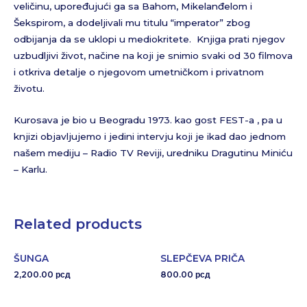
veličinu, upoređujući ga sa Bahom, Mikelanđelom i
Šekspirom, a dodeljivali mu titulu “imperator” zbog
odbijanja da se uklopi u mediokritete. Knjiga prati njegov
uzbudljivi život, načine na koji je snimio svaki od 30 filmova
i otkriva detalje o njegovom umetničkom i privatnom
životu.
Kurosava je bio u Beogradu 1973. kao gost FEST-a , pa u
knjizi objavljujemo i jedini intervju koji je ikad dao jednom
našem mediju – Radio TV Reviji, uredniku Dragutinu Miniću
– Karlu.
Related products
ŠUNGA
SLEPČEVA PRIČA
2,200.00
800.00
рсд
рсд