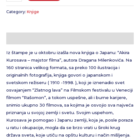
Category:
Knjige
Description
Iz štampe je u oktobru izašla nova knjiga o Japanu: “Akira
Kurosava – majstor filma”, autora Dragana Milenkovića. Na
160 stranica velikog formata, sa preko 100 ilustracija i
originalnih fotografija, knjiga govori o japanskom i
svetskom režiseru ( 1910 -1998. ), koji je iznenadio svet
osvajanjem “Zlatnog lava” na Filmskom festivalu u Veneciji
filmom “Rašomon”, a tokom uspešne, ali i burne karijere,
snimio ukupno 30 filmova, sa kojima je osvojio sva najveća
priznanja u svojoj zemlji i svetu. Svojim uspehom,
Kurosava je pomogao i Japanu zemlji, koja je, posle poraza
u ratu i okupacije, mogla da se brzo vrati u široki krug
država sveta, koje utiču na opštu kulturu i način mišljenja.