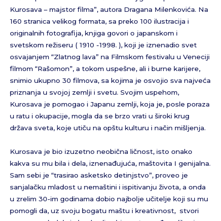
Kurosava – majstor filma”, autora Dragana Milenkovića. Na
160 stranica velikog formata, sa preko 100 ilustracija i
originalnih fotografija, knjiga govori o japanskom i
svetskom režiseru ( 1910 -1998. ), koji je iznenadio svet
osvajanjem “Zlatnog lava” na Filmskom festivalu u Veneciji
filmom “Rašomon”, a tokom uspešne, ali i burne karijere,
snimio ukupno 30 filmova, sa kojima je osvojio sva najveća
priznanja u svojoj zemlji i svetu. Svojim uspehom,
Kurosava je pomogao i Japanu zemlji, koja je, posle poraza
u ratu i okupacije, mogla da se brzo vrati u široki krug
država sveta, koje utiču na opštu kulturu i način mišljenja.
Kurosava je bio izuzetno neobična ličnost, isto onako
kakva su mu bila i dela, iznenađujuća, maštovita I genijalna.
Sam sebi je “trasirao asketsko detinjstvo”, proveo je
sanjalačku mladost u nemaštini i ispitivanju života, a onda
u zrelim 30-im godinama dobio najbolje učitelje koji su mu
pomogli da, uz svoju bogatu maštu i kreativnost, stvori