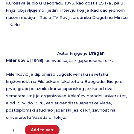
Kurosava je bio u Beogradu 1973. kao gost FEST-a , pa u
knjizi objavljujemo i jedini intervju koji je ikad dao jednom
našem mediju – Radio TV Reviji, uredniku Dragutinu Miniću
– Karlu
Autor knjige je
Dragan
Milenković (1948)
, osnivač sajta >>japanorama.rs<<.
Milenković je diplomirao Jugoslovensku i svetsku
književnost na Filološkom fakultetu u Beogradu. Bio je u
prvoj grupi polaznika kursa japanskog jezika od dva
semestra, koji je organizovao Kolarčev narodni univerzitet,
a od 1974. do 1976, kao stipendista Japanske vlade,
postdiplomski studirao japanski jezik i književnost na
univerzitetu Vaseda u Tokiju.
Add to cart