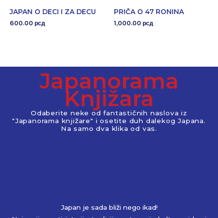
JAPAN O DECI I ZA DECU
PRIČA O 47 RONINA
600.00
1,000.00
рсд
рсд
Japanorama
Knjižara
Odaberite neke od fantastičnih naslova iz
"Japanorama knjižare" i osetite duh dalekog Japana.
Na samo dva klika od vas.
Japan je sada bliži nego ikad!