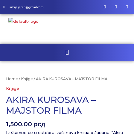
srbija.japan@gmail.com
Home
/
Knjige
/ AKIRA KUROSAVA – MAJSTOR FILMA
Knjige
AKIRA KUROSAVA –
MAJSTOR FILMA
1,500.00
рсд
Iz štampe će u oktobru izaći nova knjiga o Japanu: “Akira