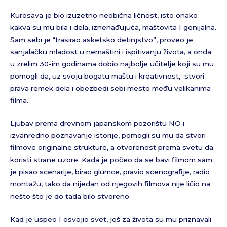
Kurosava je bio izuzetno neobična ličnost, isto onako
kakva su mu bila i dela, iznenađujuća, maštovita I genijalna.
Sam sebi je “trasirao asketsko detinjstvo”, proveo je
sanjalačku mladost u nemaštini i ispitivanju života, a onda
u zrelim 30-im godinama dobio najbolje učitelje koji su mu
pomogli da, uz svoju bogatu maštu i kreativnost, stvori
prava remek dela i obezbedi sebi mesto među velikanima
filma.
Ljubav prema drevnom japanskom pozorištu NO i
izvanredno poznavanje istorije, pomogli su mu da stvori
filmove originalne strukture, a otvorenost prema svetu da
koristi strane uzore. Kada je počeo da se bavi filmom sam
je pisao scenarije, birao glumce, pravio scenografije, radio
montažu, tako da nijedan od njegovih filmova nije ličio na
nešto što je do tada bilo stvoreno.
Kad je uspeo I osvojio svet, još za života su mu priznavali