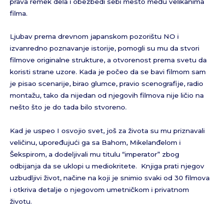
prava remek dela i obezbedi sebi mesto među velikanima
filma.
Ljubav prema drevnom japanskom pozorištu NO i
izvanredno poznavanje istorije, pomogli su mu da stvori
filmove originalne strukture, a otvorenost prema svetu da
koristi strane uzore. Kada je počeo da se bavi filmom sam
je pisao scenarije, birao glumce, pravio scenografije, radio
montažu, tako da nijedan od njegovih filmova nije ličio na
nešto što je do tada bilo stvoreno.
Kad je uspeo I osvojio svet, još za života su mu priznavali
veličinu, upoređujući ga sa Bahom, Mikelanđelom i
Šekspirom, a dodeljivali mu titulu “imperator” zbog
odbijanja da se uklopi u mediokritete. Knjiga prati njegov
uzbudljivi život, načine na koji je snimio svaki od 30 filmova
i otkriva detalje o njegovom umetničkom i privatnom
životu.