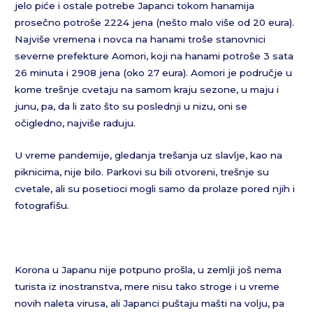
jelo piće i ostale potrebe Japanci tokom hanamija
prosečno potroše 2224 jena (nešto malo više od 20 eura).
Najviše vremena i novca na hanami troše stanovnici
severne prefekture Aomori, koji na hanami potroše 3 sata
26 minuta i 2908 jena (oko 27 eura). Aomori je područje u
kome trešnje cvetaju na samom kraju sezone, u maju i
junu, pa, da li zato što su poslednji u nizu, oni se
očigledno, najviše raduju.
U vreme pandemije, gledanja trešanja uz slavlje, kao na
piknicima, nije bilo. Parkovi su bili otvoreni, trešnje su
cvetale, ali su posetioci mogli samo da prolaze pored njih i
fotografišu.
Korona u Japanu nije potpuno prošla, u zemlji još nema
turista iz inostranstva, mere nisu tako stroge i u vreme
novih naleta virusa, ali Japanci puštaju mašti na volju, pa