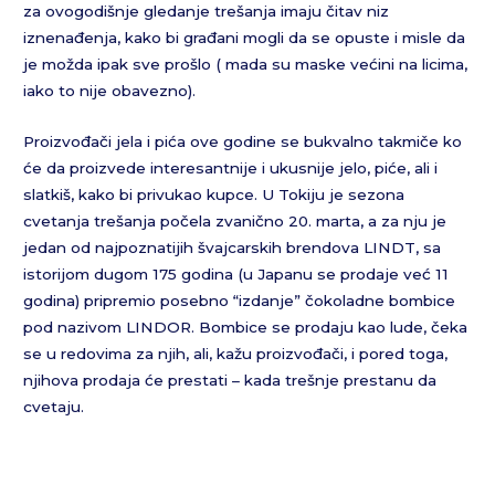
za ovogodišnje gledanje trešanja imaju čitav niz
iznenađenja, kako bi građani mogli da se opuste i misle da
je možda ipak sve prošlo ( mada su maske većini na licima,
iako to nije obavezno).
Proizvođači jela i pića ove godine se bukvalno takmiče ko
će da proizvede interesantnije i ukusnije jelo, piće, ali i
slatkiš, kako bi privukao kupce. U Tokiju je sezona
cvetanja trešanja počela zvanično 20. marta, a za nju je
jedan od najpoznatijih švajcarskih brendova LINDT, sa
istorijom dugom 175 godina (u Japanu se prodaje već 11
godina) pripremio posebno “izdanje” čokoladne bombice
pod nazivom LINDOR. Bombice se prodaju kao lude, čeka
se u redovima za njih, ali, kažu proizvođači, i pored toga,
njihova prodaja će prestati – kada trešnje prestanu da
cvetaju.