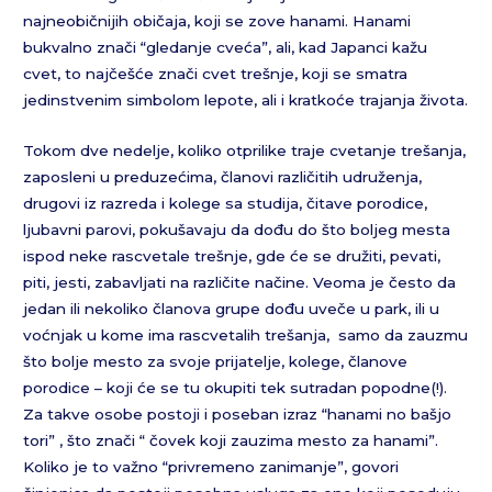
najneobičnijih običaja, koji se zove hanami. Hanami
bukvalno znači “gledanje cveća”, ali, kad Japanci kažu
cvet, to najčešće znači cvet trešnje, koji se smatra
jedinstvenim simbolom lepote, ali i kratkoće trajanja života.
Tokom dve nedelje, koliko otprilike traje cvetanje trešanja,
zaposleni u preduzećima, članovi različitih udruženja,
drugovi iz razreda i kolege sa studija, čitave porodice,
ljubavni parovi, pokušavaju da dođu do što boljeg mesta
ispod neke rascvetale trešnje, gde će se družiti, pevati,
piti, jesti, zabavljati na različite načine. Veoma je često da
jedan ili nekoliko članova grupe dođu uveče u park, ili u
voćnjak u kome ima rascvetalih trešanja, samo da zauzmu
što bolje mesto za svoje prijatelje, kolege, članove
porodice – koji će se tu okupiti tek sutradan popodne(!).
Za takve osobe postoji i poseban izraz “hanami no bašjo
tori” , što znači “ čovek koji zauzima mesto za hanami”.
Koliko je to važno “privremeno zanimanje”, govori