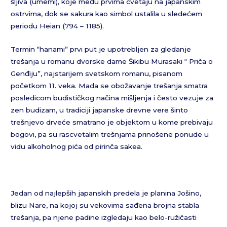
šljiva (umemi), koje među prvima cvetaju na japanskim
ostrvima, dok se sakura kao simbol ustalila u sledećem
periodu Heian (794 – 1185).
Termin “hanami” prvi put je upotrebljen za gledanje
trešanja u romanu dvorske dame Šikibu Murasaki “ Priča o
Genđiju”, najstarijem svetskom romanu, pisanom
početkom 11. veka. Mada se obožavanje trešanja smatra
posledicom budističkog načina mišljenja i često vezuje za
zen budizam, u tradiciji japanske drevne vere šinto
trešnjevo drveće smatrano je objektom u kome prebivaju
bogovi, pa su rascvetalim trešnjama prinošene ponude u
vidu alkoholnog pića od pirinča sakea.
Jedan od najlepših japanskih predela je planina Jošino,
blizu Nare, na kojoj su vekovima sađena brojna stabla
trešanja, pa njene padine izgledaju kao belo-ružičasti