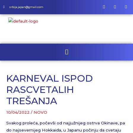
srbija.japan@gmail.com
KARNEVAL ISPOD
RASCVETALIH
TREŠANJA
10/04/2022
/
NOVO
Svakog proleća, počevši od najjužnijeg ostrva Okinave, pa
do najsevernijeg Hokkaida, u Japanu počinju da cvetaju