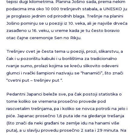
tepisi dugi kilometrima. Planina Jošino sada, prema nekim
podacima ima oko 10 000 trešnjevih stabala, a UNESKO ju
je proglasio jednim od prirodnih blaga. Trešnje na planini
Jošino pominju se u poeziji iz 10. veka, ali je najviše drveća
zasađeno u 16. veku, u vreme kada je tu često boravio
otac čajne ceremonije Sen no Rikju.
Trešnjev cvet je česta tema u poeziji, prozi, slikarstvu, a
čak i u pozorištu kabuki i u borilištima za tradicionalno
rvanje sumo, prolazi kojima se kreću slikovito odeveni
glumci i rvački šampioni nazivaju se “hanamići”, što znači
“cvetni put – trešnjev put “.
Pedantni Japanci beleže sve, pa čak postoji statistika o
tome koliko se vremena prosečno provede pod
rascvetalim trešnjama, pa i koliko se novca potroši na jelo i
piće. Japanac prosečno 1,6 puta ide na gledanje trešanja
(što znači da neki građani te zemlje idu na hanami više
puta), a u slavlju provedu prosečno 2 sata i 29 minuta. Na