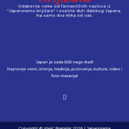
Odaberite neke od fantastičnih naslova iz
"Japanorama knjižare" i osetite duh dalekog Japana.
Na samo dva klika od vas.
Japan je sada bliži nego ikad!
Najnovije vesti, istorija, tradicija, putovanja, kultura, video i
foto materijal
Copyright © Vlajić Branimir 2026 | Japanorama