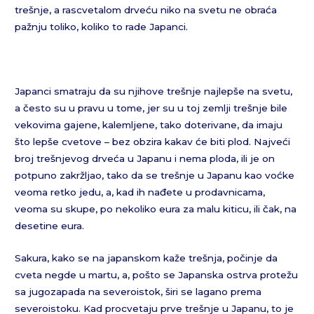
trešnje, a rascvetalom drveću niko na svetu ne obraća
pažnju toliko, koliko to rade Japanci.
Japanci smatraju da su njihove trešnje najlepše na svetu,
a često su u pravu u tome, jer su u toj zemlji trešnje bile
vekovima gajene, kalemljene, tako doterivane, da imaju
što lepše cvetove – bez obzira kakav će biti plod. Najveći
broj trešnjevog drveća u Japanu i nema ploda, ili je on
potpuno zakržljao, tako da se trešnje u Japanu kao voćke
veoma retko jedu, a, kad ih nađete u prodavnicama,
veoma su skupe, po nekoliko eura za malu kiticu, ili čak, na
desetine eura.
Sakura, kako se na japanskom kaže trešnja, počinje da
cveta negde u martu, a, pošto se Japanska ostrva protežu
sa jugozapada na severoistok, širi se lagano prema
severoistoku. Kad procvetaju prve trešnje u Japanu, to je