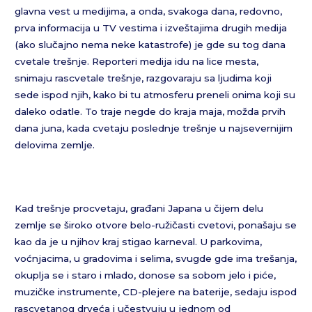
glavna vest u medijima, a onda, svakoga dana, redovno,
prva informacija u TV vestima i izveštajima drugih medija
(ako slučajno nema neke katastrofe) je gde su tog dana
cvetale trešnje. Reporteri medija idu na lice mesta,
snimaju rascvetale trešnje, razgovaraju sa ljudima koji
sede ispod njih, kako bi tu atmosferu preneli onima koji su
daleko odatle. To traje negde do kraja maja, možda prvih
dana juna, kada cvetaju poslednje trešnje u najsevernijim
delovima zemlje.
Kad trešnje procvetaju, građani Japana u čijem delu
zemlje se široko otvore belo-ružičasti cvetovi, ponašaju se
kao da je u njihov kraj stigao karneval. U parkovima,
voćnjacima, u gradovima i selima, svugde gde ima trešanja,
okuplja se i staro i mlado, donose sa sobom jelo i piće,
muzičke instrumente, CD-plejere na baterije, sedaju ispod
rascvetanog drveća i učestvuju u jednom od