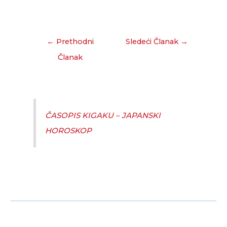
←
Prethodni
Sledeći Članak
→
Članak
ČASOPIS KIGAKU – JAPANSKI
HOROSKOP