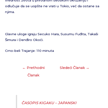
vrednost života u prirodnom seoskom okruženju i
odlučuje da se uopšte ne vrati u Tokio, već da ostane sa
njima.
Glavne uloge igraju Secuko Hara, Susumu Fuđita, Takaši
Šimura i Denđiro Okoći.
Crno-beli Trajanje: 110 minuta
←
Prethodni
Sledeći Članak
→
Članak
ČASOPIS KIGAKU – JAPANSKI