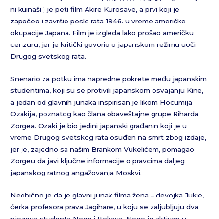
ni kuinaši ) je peti film Akire Kurosave, a prvi koji je
započeo i završio posle rata 1946. u vreme američke
okupacije Japana. Film je izgleda lako prošao američku
cenzuru, jer je kritički govorio o japanskom režimu uoči
Drugog svetskog rata.
Snenario za potku ima napredne pokrete među japanskim
studentima, koji su se protivili japanskom osvajanju Kine,
a jedan od glavnih junaka inspirisan je likom Hocumija
Ozakija, poznatog kao člana obaveštajne grupe Riharda
Zorgea. Ozaki je bio jedini japanski građanin koji je u
vreme Drugog svetskog rata osuđen na smrt zbog izdaje,
jer je, zajedno sa našim Brankom Vukelićem, pomagao
Zorgeu da javi ključne informacije o pravcima daljeg
japanskog ratnog angažovanja Moskvi.
Neobično je da je glavni junak filma žena – devojka Jukie,
ćerka profesora prava Jagihare, u koju se zaljubljuju dva
njegova studenta Noge i Itokava. Noge je aktivan u