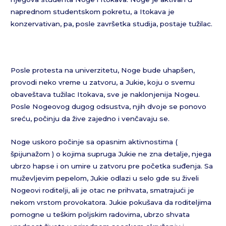
naprednom studentskom pokretu, a Itokava je
konzervativan, pa, posle završetka studija, postaje tužilac.
Posle protesta na univerzitetu, Noge bude uhapšen,
provodi neko vreme u zatvoru, a Jukie, koju o svemu
obaveštava tužilac Itokava, sve je naklonjenija Nogeu.
Posle Nogeovog dugog odsustva, njih dvoje se ponovo
sreću, počinju da žive zajedno i venčavaju se.
Noge uskoro počinje sa opasnim aktivnostima (
špijunažom ) o kojima supruga Jukie ne zna detalje, njega
ubrzo hapse i on umire u zatvoru pre početka suđenja. Sa
muževljevim pepelom, Jukie odlazi u selo gde su živeli
Nogeovi roditelji, ali je otac ne prihvata, smatrajući je
nekom vrstom provokatora. Jukie pokušava da roditeljima
pomogne u teškim poljskim radovima, ubrzo shvata