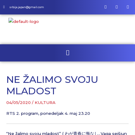
srbija.japan@gmail.com
NE ŽALIMO SVOJU
MLADOST
04/05/2020
/
KULTURA
RTS 2. program, ponedeljak 4. maj 23.20
“Ne žalimo svoju mladost” ( わが青春に悔なし, Vaga seišjun