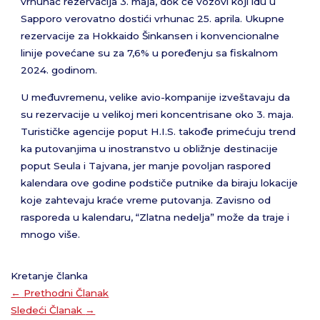
vrhunac rezervacija 3. maja, dok će vozovi koji idu u
Sapporo verovatno dostići vrhunac 25. aprila. Ukupne
rezervacije za Hokkaido Šinkansen i konvencionalne
linije povećane su za 7,6% u poređenju sa fiskalnom
2024. godinom.
U međuvremenu, velike avio-kompanije izveštavaju da
su rezervacije u velikoj meri koncentrisane oko 3. maja.
Turističke agencije poput H.I.S. takođe primećuju trend
ka putovanjima u inostranstvo u obližnje destinacije
poput Seula i Tajvana, jer manje povoljan raspored
kalendara ove godine podstiče putnike da biraju lokacije
koje zahtevaju kraće vreme putovanja. Zavisno od
rasporeda u kalendaru, “Zlatna nedelja” može da traje i
mnogo više.
Kretanje članka
←
Prethodni Članak
Sledeći Članak
→