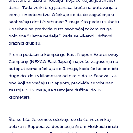
pretvore u “Zlatnu nedelju” koja će trajati jedanaest
dana. Tada veliki broj japanaca kreće na putovanja u
zemlji i inostranstvu. Očekuje se da će zagušenja u
saobraćaju dostići vrhunac 3. maja, što pada u subotu.
Posebno se predviđa gust saobraćaj tokom druge
polovine “Zlatne nedelje”, kada se vikendi i državni
praznici grupišu.
Prema podacima kompanije East Nippon Expressway
Company (NEXCO East Japan), najveće zagušenja na
autoputevima očekuju se 3. maja, kada će kolone biti
duge do do 15 kilometara od oko 9 do 13 časova.. Za
one koji se vraćaju u Sapporo, predviđa se vrhunac
zastoja 3. i 5. maja, sa zastojem dužine do 15
kilometara.
Što se tiče železnice, očekuje se da će vozovi koji
polaze iz Sappora za destinacije širom Hokkaida imati