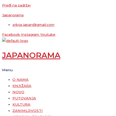
Pređi na sadržaj
Japanorama
srbija.japan@gmail.com
Facebook
Instagram
Youtube
JAPANORAMA
Menu
O NAMA
KNJIŽARA
NOVO
PUTOVANJA
KULTURA
ZANIMLJIVOSTI