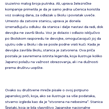
izuzetno malog broja putnika. Ali, uprava železničke
kompanije primetila je da je samo jedna učenica koristila
voz svakog dana, za odlazak u školu i povratak uveče.
Umesto da zatvore stanicu, uprava je donela
iznenađujuću odluku: da stanica i dalje nastavi da radi, dok
devojka ne završi školu. Voz je dolazio i odlazio isključivo
po školskom rasporedu te devojke, omogućavajući joj da
ujutru ode u školu i da se posle podne vrati kući. Kada je
devojka završila školu, stanica je zatvorena. Ova priča
postala je savremena istinita legenda, koja ilustruje koliko
Japanci polažu na važnost obrazovanja, ali i na dužnosti
prema društvu uopšte.
Ovako su društvene mreže pisale o ovoj potpuno
japanskoj priči, koja, ako se ilustruje sa više podataka,
stvarno izgleda kao da je “stvorena na nebesima”. Stanica
Širataki, koja je bila vlasništvo Japanske nacionalne