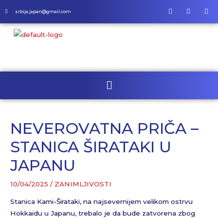
srbija.japan@gmail.com
NEVEROVATNA PRIČA –
STANICA ŠIRATAKI U
JAPANU
10/04/2025
/
ZANIMLJIVOSTI
Stanica Kami-Širataki, na najsevernijem velikom ostrvu
Hokkaidu u Japanu, trebalo je da bude zatvorena zbog