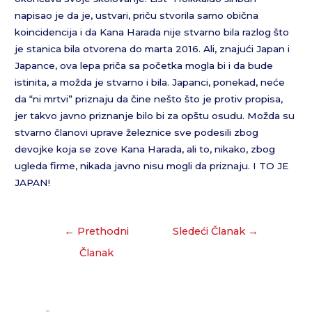
napisao je da je, ustvari, priču stvorila samo obična
koincidencija i da Kana Harada nije stvarno bila razlog što
je stanica bila otvorena do marta 2016. Ali, znajući Japan i
Japance, ova lepa priča sa početka mogla bi i da bude
istinita, a možda je stvarno i bila. Japanci, ponekad, neće
da “ni mrtvi” priznaju da čine nešto što je protiv propisa,
jer takvo javno priznanje bilo bi za opštu osudu. Možda su
stvarno članovi uprave železnice sve podesili zbog
devojke koja se zove Kana Harada, ali to, nikako, zbog
ugleda firme, nikada javno nisu mogli da priznaju. I TO JE
JAPAN!
←
Prethodni
Sledeći Članak
→
Članak