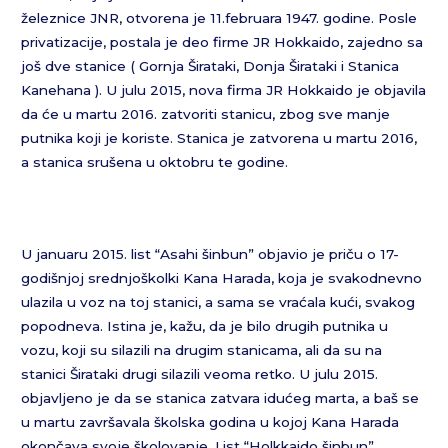
železnice JNR, otvorena je 11.februara 1947. godine. Posle
privatizacije, postala je deo firme JR Hokkaido, zajedno sa
još dve stanice ( Gornja Širataki, Donja Širataki i Stanica
Kanehana ). U julu 2015, nova firma JR Hokkaido je objavila
da će u martu 2016. zatvoriti stanicu, zbog sve manje
putnika koji je koriste. Stanica je zatvorena u martu 2016,
a stanica srušena u oktobru te godine.
U januaru 2015. list “Asahi šinbun” objavio je priču o 17-
godišnjoj srednjoškolki Kana Harada, koja je svakodnevno
ulazila u voz na toj stanici, a sama se vraćala kući, svakog
popodneva. Istina je, kažu, da je bilo drugih putnika u
vozu, koji su silazili na drugim stanicama, ali da su na
stanici Širataki drugi silazili veoma retko. U julu 2015.
objavljeno je da se stanica zatvara idućeg marta, a baš se
u martu završavala školska godina u kojoj Kana Harada
okončava svoje školovanje. List “Holkkaido šinbun”