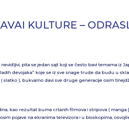
AVAI KULTURE – ODRASL
evidljivi, pita se jedan sajt koji se često bavi temama iz J
h mladih devojaka” koje se iz sve snage trude da budu u skl
latko ), bukvalno davi sve druge generacije osim tinejdž
na, kao rezultat buma crtanih filmova i stripova ( manga )
su, osim pojave na ekranima televizora i u bioskopima, osvojil