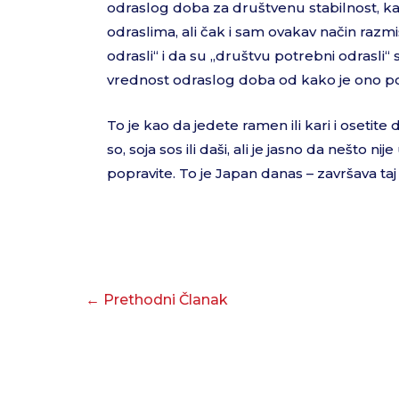
odraslog doba za društvenu stabilnost, k
odraslima, ali čak i sam ovakav način razm
odrasli“ i da su „društvu potrebni odrasl
vrednost odraslog doba od kako je ono poč
To je kao da jedete ramen ili kari i osetite
so, soja sos ili daši, ali je jasno da nešto n
popravite. To je Japan danas – završava ta
←
Prethodni Članak