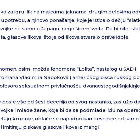
tka za igru, lik na majicama, jaknama, drugim delovima od
trebu, a njihovo ponašanje, koje je isticalo dečiju “sla
devojke ne samo u Japanu, nego širom sveta. Da bi bile “sla
a, glasove likova, što je od likova stvaralo prave idole.
fenomen, osim možda fenomena “Lolita”, nastalog u SAD i
 romana Vladimira Nabokova ( američkog pisca ruskog po
rofesora seksualnom privlačnošću dvanaestogodišnjakinje
posle više od šest decenija od svog nastanka, zaslužio d
 devojke i mlade žene, koje bi da se podmlade, idu na operac
deluju krupnije, oblače se napadno kao devojčice od samo
imitiraju piskave glasove likova iz mangi.