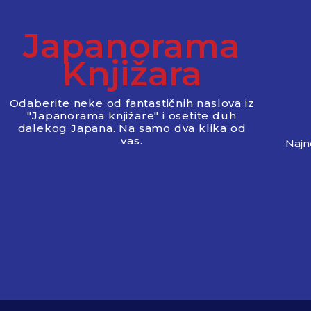
Japanorama
Knjižara
Odaberite neke od fantastičnih naslova iz
"Japanorama knjižare" i osetite duh
dalekog Japana. Na samo dva klika od
vas.
Najno