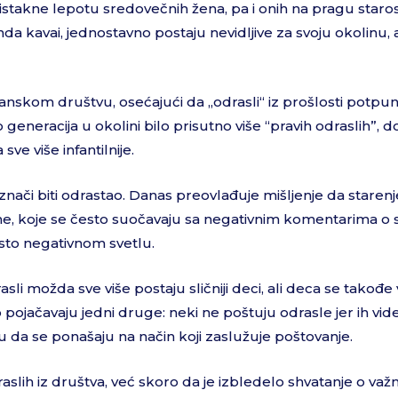
i istakne lepotu sredovečnih žena, pa i onih na pragu starost
a kavai, jednostavno postaju nevidljive za svoju okolinu, 
anskom društvu, osećajući da „odrasli“ iz prošlosti potpu
o generacija u okolini bilo prisutno više “pravih odraslih”, d
sve više infantilnije.
znači biti odrastao. Danas preovlađuje mišljenje da starenj
e, koje se često suočavaju sa negativnim komentarima o
isto negativnom svetlu.
li možda sve više postaju sličniji deci, ali deca se takođe 
 pojačavaju jedni druge: neki ne poštuju odrasle jer ih vid
u da se ponašaju na način koji zaslužuje poštovanje.
lih iz društva, već skoro da je izbledelo shvatanje o važn