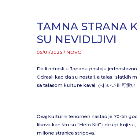
TAMNA STRANA K
SU NEVIDLJIVI
05/01/2025
/
NOVO
Da li odrasli u Japanu postaju jednostavno n
Odrasli kao da su nestali, a talas “slatki
sa talasom kulture kavai かわいい ili 可愛い ( s
Ovaj kulturni fenomen nastao je 70-tih godi
likova kao što su “Helo Kiti” i drugi, koji 
milione stranica stripova.