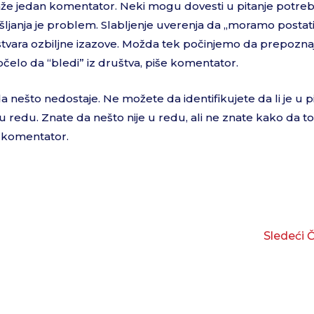
aže jedan komentator. Neki mogu dovesti u pitanje potre
išljanja je problem. Slabljenje uverenja da „moramo postat
i“ stvara ozbiljne izazove. Možda tek počinjemo da prepozn
elo da “bledi” iz društva, piše komentator.
 da nešto nedostaje. Ne možete da identifikujete da li je u p
ije u redu. Znate da nešto nije u redu, ali ne znate kako da t
j komentator.
Sledeći 