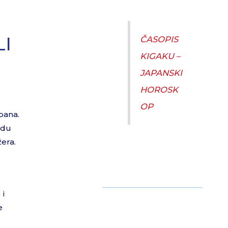
I
ČASOPIS
KIGAKU –
JAPANSKI
HOROSK
OP
apana.
adu
era.
 i
e