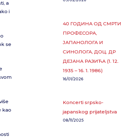
i, a
ako i
40 ГОДИНА ОД СМРТИ
ПРОФЕСОРА,
no
ЈАПАНОЛОГА И
ok se
СИНОЛОГА, ДОЦ. ДР
ДЕЈАНА РАЗИЋА (1. 12.
e
1935 – 16. 1. 1986)
 svom
16/01/2026
više
Koncerti srpsko-
e kao
japanskog prijateljstva
08/11/2025
osti