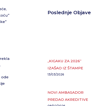
eće,
Poslednje Objave
tkoću”
tke”
rekla
„KIGAKU ZA 2026“
.
IZAŠAO IZ ŠTAMPE
13/03/2026
a ode
ije
NOVI AMBASADOR
PREDAO AKREDITIVE
09/02/2026