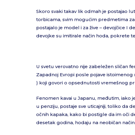
Skoro svaki takav lik odmah je postajao lu
torbicama, svim mogućim predmetima za upo
postajalo je model i za žive – devojčice I 
devojke su imitirale način hoda, pokrete tel
U svetu verovatno nije zabeležen sličan 
Zapadnoj Evropi posle pojave istoimenog
) koji govori o opsednutosti vremešnog p
Fenomen kavai u Japanu, međutim, iako je 
u penziju, postaje sve uticajniji, toliko da
očnih kapaka, kako bi postigle da im oči 
desetak godina, hodaju na neobičan način i 