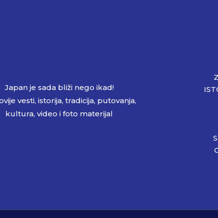
Japan je sada bliži nego ikad!
IST
vije vesti, istorija, tradicija, putovanja,
kultura, video i foto materijal