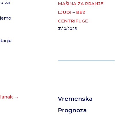
bu za
MAŠINA ZA PRANJE
i
LJUDI – BEZ
ajemo
CENTRIFUGE
31/10/2025
itanju
o
Članak
→
Vremenska
Prognoza