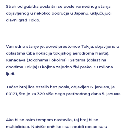
Strah od gubitka posla širi se posle vanrednog stanja
objavljenog u nekoliko područja u Japanu, uključujući
glavni grad Tokio.
Vanredno stanje je, pored prestonice Tokija, objavljeno u
oblastima Ćiba (lokacija tokijskog aerodroma Narita),
Kanagava (Jokohama i okolina) i Saitama (oblast na
obodima Tokija) u kojima zajedno živi preko 30 miliona
ljudi.
Tačan broj lica ostalih bez posla, objavljen 6. januara, je
80121, što je za 320 više nego prethodnog dana 5. januara.
Ako bi se ovim tempom nastavilo, taj broj bi se
multiplicirao. Najviše onih koji su izgubili posao su u