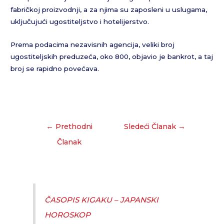
fabričkoj proizvodnji, a za njima su zaposleni u uslugama,
uključujući ugostiteljstvo i hotelijerstvo.
Prema podacima nezavisnih agencija, veliki broj
ugostiteljskih preduzeća, oko 800, objavio je bankrot, a taj
broj se rapidno povećava.
←
Prethodni
Sledeći Članak
→
Članak
ČASOPIS KIGAKU – JAPANSKI
HOROSKOP