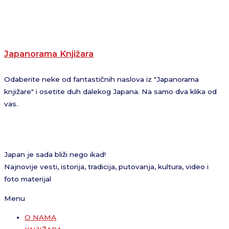
Japanorama Knjižara
Odaberite neke od fantastičnih naslova iz "Japanorama
knjižare" i osetite duh dalekog Japana. Na samo dva klika od
vas.
Japan je sada bliži nego ikad!
Najnovije vesti, istorija, tradicija, putovanja, kultura, video i
foto materijal
Menu
O NAMA