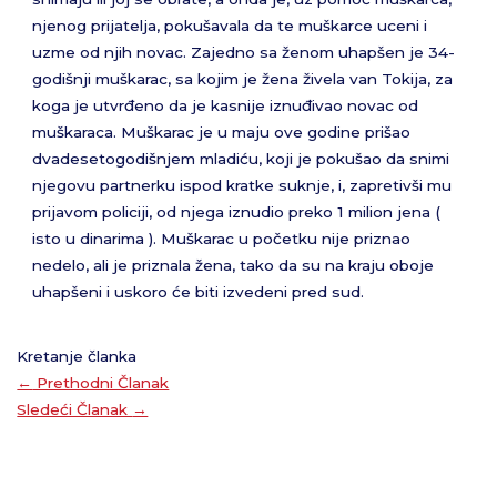
njenog prijatelja, pokušavala da te muškarce uceni i
uzme od njih novac. Zajedno sa ženom uhapšen je 34-
godišnji muškarac, sa kojim je žena živela van Tokija, za
koga je utvrđeno da je kasnije iznuđivao novac od
muškaraca. Muškarac je u maju ove godine prišao
dvadesetogodišnjem mladiću, koji je pokušao da snimi
njegovu partnerku ispod kratke suknje, i, zapretivši mu
prijavom policiji, od njega iznudio preko 1 milion jena (
isto u dinarima ). Muškarac u početku nije priznao
nedelo, ali je priznala žena, tako da su na kraju oboje
uhapšeni i uskoro će biti izvedeni pred sud.
Kretanje članka
←
Prethodni Članak
Sledeći Članak
→