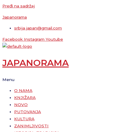
Pređi na sadržaj
Japanorama
srbija.japan@gmail.com
Facebook
Instagram
Youtube
JAPANORAMA
Menu
O NAMA
KNJIŽARA
NOVO
PUTOVANJA
KULTURA
ZANIMLJIVOSTI