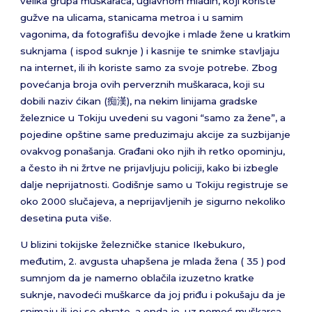
velika grupa muškaraca, uglavnom mlađih, koji koriste
gužve na ulicama, stanicama metroa i u samim
vagonima, da fotografišu devojke i mlade žene u kratkim
suknjama ( ispod suknje ) i kasnije te snimke stavljaju
na internet, ili ih koriste samo za svoje potrebe. Zbog
povećanja broja ovih perverznih muškaraca, koji su
dobili naziv ćikan (痴漢), na nekim linijama gradske
železnice u Tokiju uvedeni su vagoni “samo za žene”, a
pojedine opštine same preduzimaju akcije za suzbijanje
ovakvog ponašanja. Građani oko njih ih retko opominju,
a često ih ni žrtve ne prijavljuju policiji, kako bi izbegle
dalje neprijatnosti. Godišnje samo u Tokiju registruje se
oko 2000 slučajeva, a neprijavljenih je sigurno nekoliko
desetina puta više.
U blizini tokijske železničke stanice Ikebukuro,
međutim, 2. avgusta uhapšena je mlada žena ( 35 ) pod
sumnjom da je namerno oblačila izuzetno kratke
suknje, navodeći muškarce da joj priđu i pokušaju da je
snimaju ili joj se obrate, a onda je, uz pomoć muškarca,