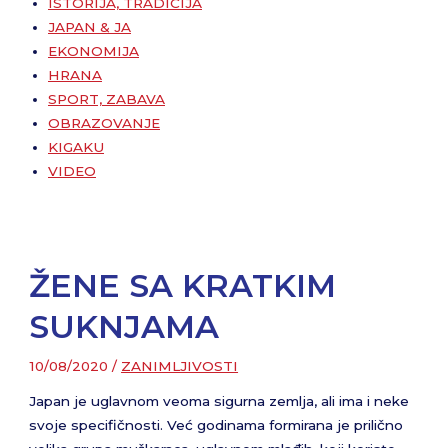
ISTORIJA, TRADICIJA
JAPAN & JA
EKONOMIJA
HRANA
SPORT, ZABAVA
OBRAZOVANJE
KIGAKU
VIDEO
ŽENE SA KRATKIM
SUKNJAMA
10/08/2020
/
ZANIMLJIVOSTI
Japan je uglavnom veoma sigurna zemlja, ali ima i neke
svoje specifičnosti. Već godinama formirana je prilično