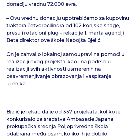
donaciju vrednu 72.000 evra.
– Ovu vrednu donaciju upotrebićemo za kupovinu
traktora četvorocilindra od 102 konjske snage,
presu i rotacioni plug – rekao je 1. marta agenciji
Beta direktor ove škole Nebojša Bjelić.
On je zahvalio lokalnoj samoupravi na pomoći u
realizaciji ovog projekta, kao i na podršci u
realizaciji svih aktivnosti usmerenih na
osavremenjivanje obrazovanja i vaspitanje
učenika.
Bjelić je rekao da je od 337 projekata, koliko je
konkurisalo za sredstva Ambasade Japana,
prokupačka srednja Poljoprivredna škola
odabrana među osam, koliko ih je dobilo