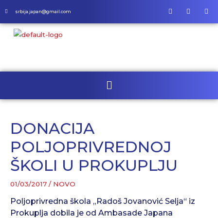
srbija.japan@gmail.com
DONACIJA
POLJOPRIVREDNOJ
ŠKOLI U PROKUPLJU
01/03/2017
/
NOVO
Poljoprivredna škola „Radoš Jovanović Selja“ iz
Prokuplja dobila je od Ambasade Japana