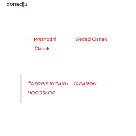
donaciju.
←
Prethodni
Sledeći Članak
→
Članak
ČASOPIS KIGAKU – JAPANSKI
HOROSKOP