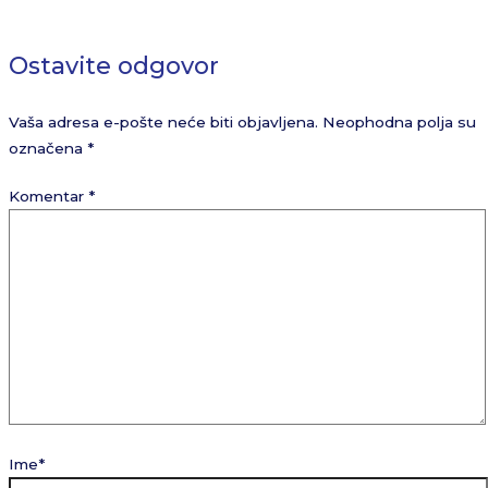
Ostavite odgovor
Vaša adresa e-pošte neće biti objavljena.
Neophodna polja su
označena
*
Komentar
*
Ime*