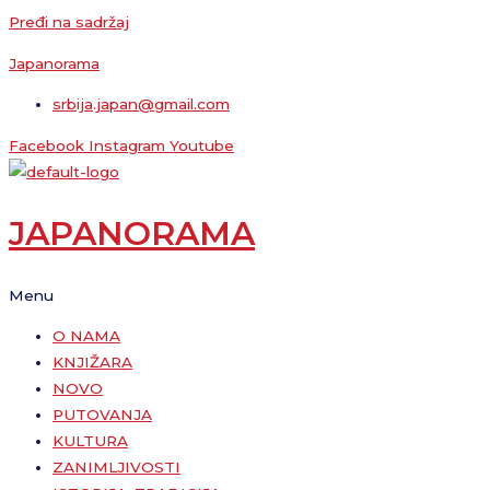
Pređi na sadržaj
Japanorama
srbija.japan@gmail.com
Facebook
Instagram
Youtube
JAPANORAMA
Menu
O NAMA
KNJIŽARA
NOVO
PUTOVANJA
KULTURA
ZANIMLJIVOSTI