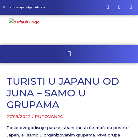
srbija.japan@gmail.com
TURISTI U JAPANU OD
JUNA – SAMO U
GRUPAMA
27/05/2022
/
PUTOVANJA
Posle dvogodišnje pauze, strani turisti će moći da posete
Japan, ali samo u organizovanim grupama. Prva grupa