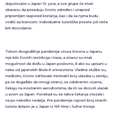
doputovaće u Japan 10. juna, a sve grupe će imati
obavezu da poseduju čvrsto određen i unapred
pripremljen raspored kretanja, kao i da sa njima budu
vodiči sa licencom. Individualne turističke posete još neće
biti dozvoljene.
Tokom dvogodišnje pandemije virusa Korona u Japanu
nije bilo čvrstih restrikcija i mera, a stranci su imali
mogućnost da dođu u Japan poslovno, ili ako su upisani u
neke od japanskih škola ili univerziteta. Vladine službe su,
međutim, čvrsto održavale minimalni broj ulazaka u zemlju,
pa se događalo da mnogi stranci, sa odobrenim vizama,
čekaju na inostranim aerodromima, da im se dozvoli ulazak
u avion za Japan. Ponekad su se takva čekanja otezala i
na po nekoliko nedelja. Pre pandemije najveći broj stranih
turista dolazio je u Japan iz NR Kine i Južne Koreje.