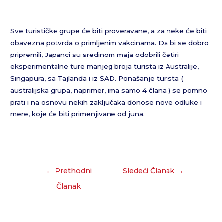
Sve turističke grupe će biti proveravane, a za neke će biti
obavezna potvrda o primljenim vakcinama. Da bi se dobro
pripremili, Japanci su sredinom maja odobrili četiri
eksperimentalne ture manjeg broja turista iz Australije,
Singapura, sa Tajlanda i iz SAD. Ponašanje turista (
australijska grupa, naprimer, ima samo 4 člana ) se pomno
prati i na osnovu nekih zaključaka donose nove odluke i
mere, koje će biti primenjivane od juna.
←
Prethodni
Sledeći Članak
→
Članak