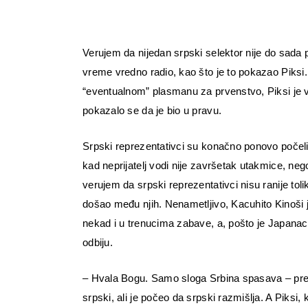
Verujem da nijedan srpski selektor nije do sada 
vreme vredno radio, kao što je to pokazao Piksi
“eventualnom” plasmanu za prvenstvo, Piksi j
pokazalo se da je bio u pravu.
Srpski reprezentativci su konačno ponovo počeli 
kad neprijatelj vodi nije završetak utakmice, ne
verujem da srpski reprezentativci nisu ranije toli
došao među njih. Nenametljivo, Kacuhito Kinoši 
nekad i u trenucima zabave, a, pošto je Japanac
odbiju.
– Hvala Bogu. Samo sloga Srbina spasava – preno
srpski, ali je počeo da srpski razmišlja. A Piks