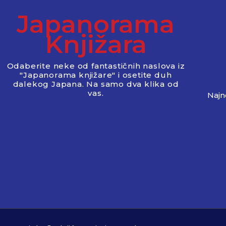
Japanorama
Knjižara
Odaberite neke od fantastičnih naslova iz
"Japanorama knjižare" i osetite duh
dalekog Japana. Na samo dva klika od
vas.
Najno