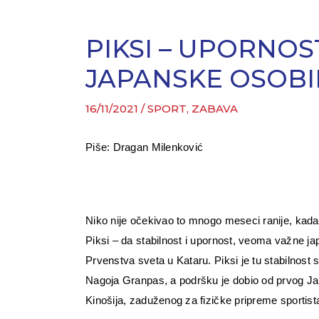
PIKSI – UPORNOS
JAPANSKE OSOB
16/11/2021
/
SPORT, ZABAVA
Piše: Dragan Milenković
Niko nije očekivao to mnogo meseci ranije, kada
Piksi – da stabilnost i upornost, veoma važne 
Prvenstva sveta u Kataru. Piksi je tu stabilnost 
Nagoja Granpas, a podršku je dobio od prvog Jap
Kinošija, zaduženog za fizičke pripreme sportist