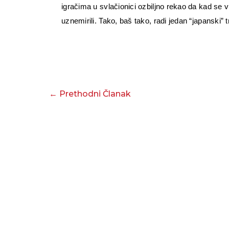
igračima u svlačionici ozbiljno rekao da kad se v
uznemirili. Tako, baš tako, radi jedan “japanski” t
←
Prethodni Članak