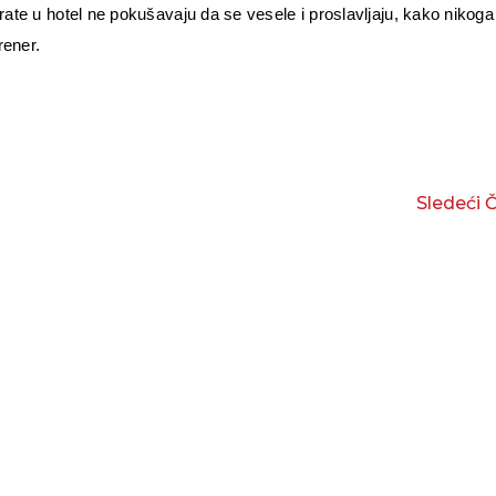
rate u hotel ne pokušavaju da se vesele i proslavljaju, kako nikoga
rener.
Sledeći 