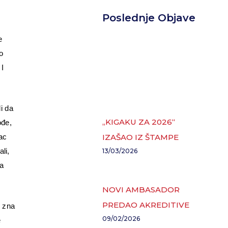
Poslednje Objave
e
o
 I
i da
„KIGAKU ZA 2026“
ođe,
IZAŠAO IZ ŠTAMPE
nac
li,
13/03/2026
ga
NOVI AMBASADOR
PREDAO AKREDITIVE
e zna
09/02/2026
e