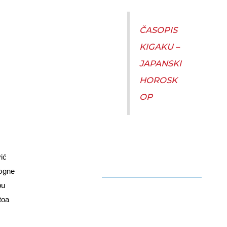
ČASOPIS
KIGAKU –
JAPANSKI
HOROSK
OP
ić
mogne
bu
toa