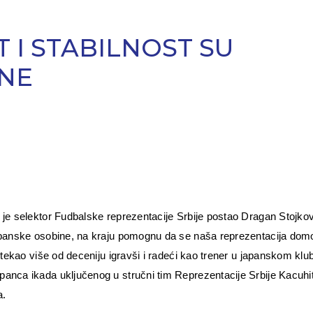
T I STABILNOST SU
INE
 je selektor Fudbalske reprezentacije Srbije postao Dragan Stojkov
japanske osobine, na kraju pomognu da se naša reprezentacija do
stekao više od deceniju igravši i radeći kao trener u japanskom klu
anca ikada uključenog u stručni tim Reprezentacije Srbije Kacuhi
a.