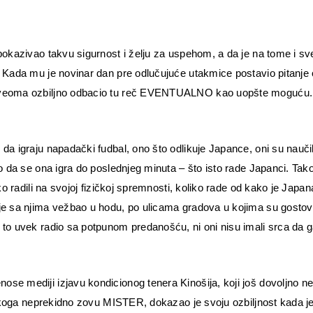
pokazivao takvu sigurnost i želju za uspehom, a da je na tome i sv
. Kada mu je novinar dan pre odlučujuće utakmice postavio pitanje 
e veoma ozbiljno odbacio tu reč EVENTUALNO kao uopšte moguću.
da igraju napadački fudbal, ono što odlikuje Japance, oni su naučil
go da se ona igra do poslednjeg minuta – što isto rade Japanci. Tak
ko radili na svojoj fizičkoj spremnosti, koliko rade od kako je Japa
je sa njima vežbao u hodu, po ulicama gradova u kojima su gostova
 to uvek radio sa potpunom predanošću, ni oni nisu imali srca da 
se mediji izjavu kondicionog tenera Kinošija, koji još dovoljno n
i, koga neprekidno zovu MISTER, dokazao je svoju ozbiljnost kada j