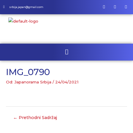
srbija.japan@gmail.com
IMG_0790
Od:
Japanorama Srbija
/
24/04/2021
←
Prethodni Sadržaj