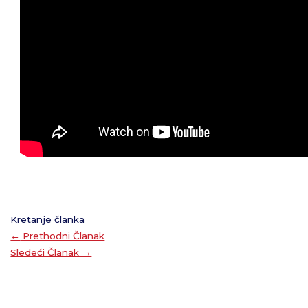
Kretanje članka
←
Prethodni Članak
Sledeći Članak
→