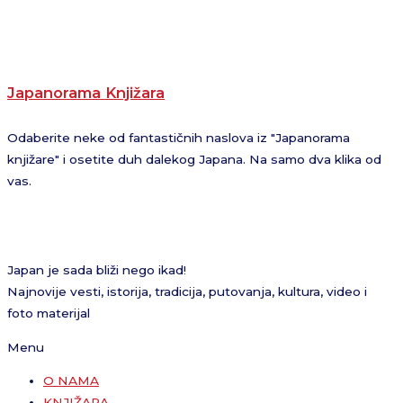
Japanorama Knjižara
Odaberite neke od fantastičnih naslova iz "Japanorama
knjižare" i osetite duh dalekog Japana. Na samo dva klika od
vas.
Japan je sada bliži nego ikad!
Najnovije vesti, istorija, tradicija, putovanja, kultura, video i
foto materijal
Menu
O NAMA
KNJIŽARA