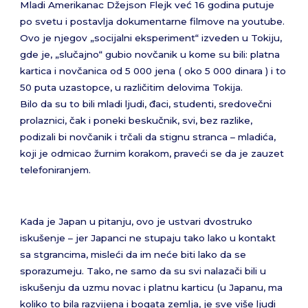
Mladi Amerikanac Džejson Flejk već 16 godina putuje
po svetu i postavlja dokumentarne filmove na youtube.
Ovo je njegov „socijalni eksperiment“ izveden u Tokiju,
gde je, „slučajno“ gubio novčanik u kome su bili: platna
kartica i novčanica od 5 000 jena ( oko 5 000 dinara ) i to
50 puta uzastopce, u različitim delovima Tokija.
Bilo da su to bili mladi ljudi, đaci, studenti, sredovečni
prolaznici, čak i poneki beskučnik, svi, bez razlike,
podizali bi novčanik i trčali da stignu stranca – mladića,
koji je odmicao žurnim korakom, praveći se da je zauzet
telefoniranjem.
Kada je Japan u pitanju, ovo je ustvari dvostruko
iskušenje – jer Japanci ne stupaju tako lako u kontakt
sa stgrancima, misleći da im neće biti lako da se
sporazumeju. Tako, ne samo da su svi nalazači bili u
iskušenju da uzmu novac i platnu karticu (u Japanu, ma
koliko to bila razvijena i bogata zemlja, je sve više ljudi