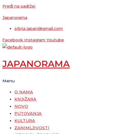
Pređi na sadržaj
Japanorama
srbija.japan@gmail.com
Facebook
Instagram
Youtube
JAPANORAMA
Menu
O NAMA
KNJIŽARA
NOVO
PUTOVANJA
KULTURA
ZANIMLJIVOSTI