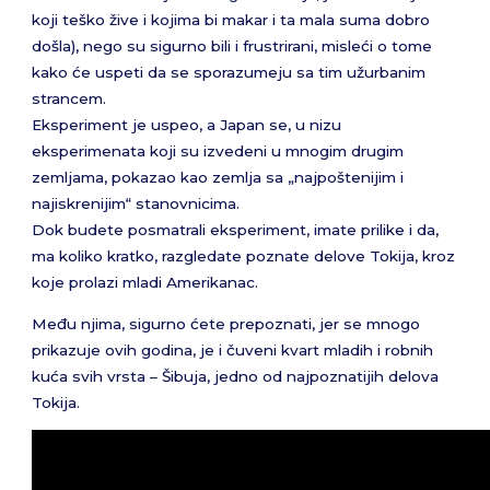
koji teško žive i kojima bi makar i ta mala suma dobro
došla), nego su sigurno bili i frustrirani, misleći o tome
kako će uspeti da se sporazumeju sa tim užurbanim
strancem.
Eksperiment je uspeo, a Japan se, u nizu
eksperimenata koji su izvedeni u mnogim drugim
zemljama, pokazao kao zemlja sa „najpoštenijim i
najiskrenijim“ stanovnicima.
Dok budete posmatrali eksperiment, imate prilike i da,
ma koliko kratko, razgledate poznate delove Tokija, kroz
koje prolazi mladi Amerikanac.
Među njima, sigurno ćete prepoznati, jer se mnogo
prikazuje ovih godina, je i čuveni kvart mladih i robnih
kuća svih vrsta – Šibuja, jedno od najpoznatijih delova
Tokija.