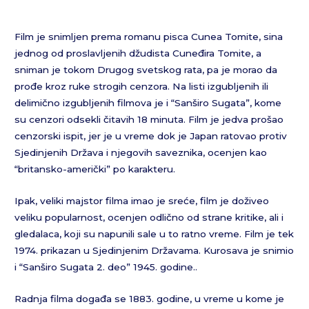
Film je snimljen prema romanu pisca Cunea Tomite, sina
jednog od proslavljenih džudista Cuneđira Tomite, a
sniman je tokom Drugog svetskog rata, pa je morao da
prođe kroz ruke strogih cenzora. Na listi izgubljenih ili
delimično izgubljenih filmova je i “Sanširo Sugata”, kome
su cenzori odsekli čitavih 18 minuta. Film je jedva prošao
cenzorski ispit, jer je u vreme dok je Japan ratovao protiv
Sjedinjenih Država i njegovih saveznika, ocenjen kao
“britansko-američki” po karakteru.
Ipak, veliki majstor filma imao je sreće, film je doživeo
veliku popularnost, ocenjen odlično od strane kritike, ali i
gledalaca, koji su napunili sale u to ratno vreme. Film je tek
1974. prikazan u Sjedinjenim Državama. Kurosava je snimio
i “Sanširo Sugata 2. deo” 1945. godine..
Radnja filma događa se 1883. godine, u vreme u kome je