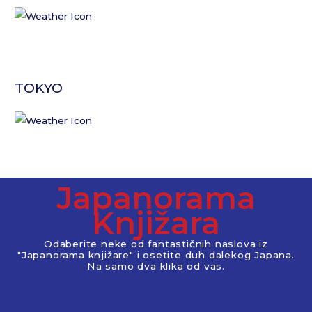
TOKYO
Japanorama
Knjižara
Odaberite neke od fantastičnih naslova iz
"Japanorama knjižare" i osetite duh dalekog Japana.
Na samo dva klika od vas.