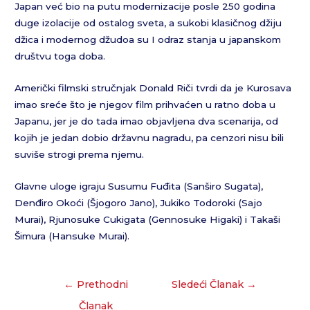
Japan već bio na putu modernizacije posle 250 godina
duge izolacije od ostalog sveta, a sukobi klasičnog džiju
džica i modernog džudoa su I odraz stanja u japanskom
društvu toga doba.
Američki filmski stručnjak Donald Riči tvrdi da je Kurosava
imao sreće što je njegov film prihvaćen u ratno doba u
Japanu, jer je do tada imao objavljena dva scenarija, od
kojih je jedan dobio državnu nagradu, pa cenzori nisu bili
suviše strogi prema njemu.
Glavne uloge igraju Susumu Fuđita (Sanširo Sugata),
Denđiro Okoći (Šjogoro Jano), Jukiko Todoroki (Sajo
Murai), Rjunosuke Cukigata (Gennosuke Higaki) i Takaši
Šimura (Hansuke Murai).
←
Prethodni
Sledeći Članak
→
Članak