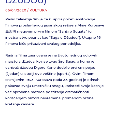
DŽUDOU)
06/04/2020
/
KULTURA
Radio televizija Srbije će 6. aprila početi emitovanje
filmova proslavljenog japanskog režisera Akire Kurosave
黒沢明 njegovim prvim filmom “Sanširo Sugata” (u
inostranstvu poznat kao “Saga o Džudou”). Ukupno 16
filmova biće prikazivani svakog ponedeljka.
Radnja filma zasnovana je na životu jednog od prvih
majstora džudoa, koji se zvao Širo Saigo, a kome je
osnivač džudoa Đigoro Kano dodelio prvi crni pojas
(šjodan) u istoriji ove veštine (sporta). Ovim filmom,
snimljenim 1943. Kurosava (tada 33 godine) je odmah
pokazao svoju umetničku snagu, koristeći svoje kasnije
već oprobane metode postizanja dramatičnosti
korišćenjem prizora nevremena, promenom brzine
kretanja kamere…