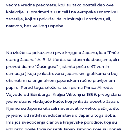
veoma vredne predmete, koji su tako postali deo ove
kolekcije. Ti predmeti su uticali i na evropske umetnike i
zanatlije, koji su pokušali da ih imitiraju i dostignu, ali,
naravno, bez velikog uspeha.
Na izložbi su prikazane i prve knjige o Japanu, kao “Priče
starog Japana” A. B. Mitforda, sa starim ilustracijama, ali i
prevod drame “Ćušingura” ( istinita priča o 47 vernih
samuraja ) koja je ilustrovana japanskim grafikama u boji,
otisnutim na originalnom japanskom ručno pravljenom
papiru. Pored toga, izložena su i pisma Princa Alfreda,
Vojvode od Edinburga, Kraljici Viktoriji iz 1869, prvog člana
jedne strane vladajuće kuće, koji je ikada posetio Japan.
Njemu su Japanci ukazali neverovatno veliku pažnju, što
je jedno od retkih svedočanstava o Japanu toga doba.
Ima još svedočenja članova kraljevske porodice, koji su
vrlo brzo posle toga posetili Japan, kimono koje su doneli