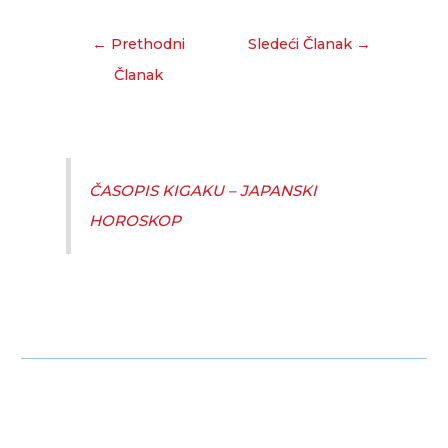
←
Prethodni
Sledeći Članak
→
Članak
ČASOPIS KIGAKU – JAPANSKI
HOROSKOP