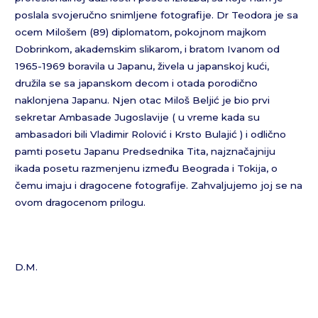
poslala svojeručno snimljene fotografije. Dr Teodora je sa
ocem Milošem (89) diplomatom, pokojnom majkom
Dobrinkom, akademskim slikarom, i bratom Ivanom od
1965-1969 boravila u Japanu, živela u japanskoj kući,
družila se sa japanskom decom i otada porodično
naklonjena Japanu. Njen otac Miloš Beljić je bio prvi
sekretar Ambasade Jugoslavije ( u vreme kada su
ambasadori bili Vladimir Rolović i Krsto Bulajić ) i odlično
pamti posetu Japanu Predsednika Tita, najznačajniju
ikada posetu razmenjenu između Beograda i Tokija, o
čemu imaju i dragocene fotografije. Zahvaljujemo joj se na
ovom dragocenom prilogu.
D.M.