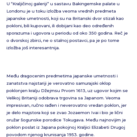
U “Kraljičinoj galeriji” u sastavu Bakingemske palate u
Londonu je u toku izložba veoma vrednih predmeta
japanske umetnosti, koji su na Britanski dvor stizali kao
pokloni, bili kupovani, ili dobijani kao deo određenih
sporazuma i ugovora u periodu od oko 350 godina. Reč je
o dvorskoj zbirci, ne o stalnoj postavci, pa je po tome
izložba još interesantnija.
Među dragocenim predmetima japanske umetnosti i
zanatstva najstariji je verovatno samurajski oklop
poklonjen kralju Džejmsu Prvom 1613, uz ugovor kojim se
Velikoj Britaniji odobrava trgovina sa Japanom. Veoma
impresivan, ručno rađen i neverovatno vredan poklon, jer
je delo majstora koji se zvao Jozaemon Ivai i bio je lični
oružar šogunske porodice Tokugava. Među najnovijim je
poklon poslat iz Japana pokojnoj Kraljici Elizabeti Drugoj
povodom njenog krunisanja 1953. godine.