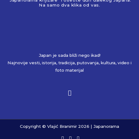
"Japanorama knjižare" i osetite duh dalekog Japana.
Na samo dva klika od vas.
Japan je sada bliži nego ikad!
Najnovije vesti, istorija, tradicija, putovanja, kultura, video i
foto materijal
Copyright © Vlajić Branimir 2026 | Japanorama