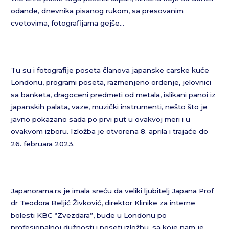
odande, dnevnika pisanog rukom, sa presovanim
cvetovima, fotografijama gejše…
Tu su i fotografije poseta članova japanske carske kuće
Londonu, programi poseta, razmenjeno ordenje, jelovnici
sa banketa, dragoceni predmeti od metala, islikani panoi iz
japanskih palata, vaze, muzički instrumenti, nešto što je
javno pokazano sada po prvi put u ovakvoj meri i u
ovakvom izboru. Izložba je otvorena 8. aprila i trajaće do
26. februara 2023.
Japanorama.rs je imala sreću da veliki ljubitelj Japana Prof
dr Teodora Beljić Živković, direktor Klinike za interne
bolesti KBC “Zvezdara”, bude u Londonu po
profesionalnoj dužnosti i poseti izložbu, sa koje nam je