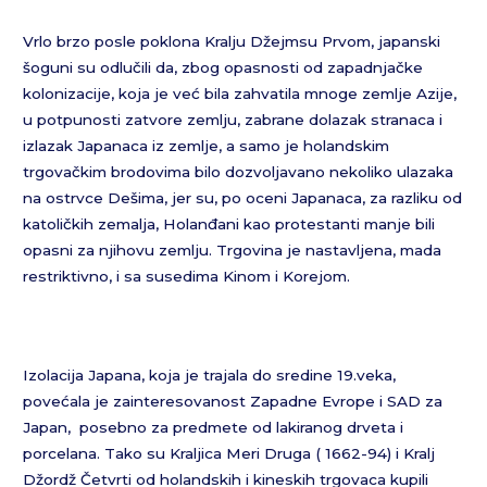
Vrlo brzo posle poklona Kralju Džejmsu Prvom, japanski
šoguni su odlučili da, zbog opasnosti od zapadnjačke
kolonizacije, koja je već bila zahvatila mnoge zemlje Azije,
u potpunosti zatvore zemlju, zabrane dolazak stranaca i
izlazak Japanaca iz zemlje, a samo je holandskim
trgovačkim brodovima bilo dozvoljavano nekoliko ulazaka
na ostrvce Dešima, jer su, po oceni Japanaca, za razliku od
katoličkih zemalja, Holanđani kao protestanti manje bili
opasni za njihovu zemlju. Trgovina je nastavljena, mada
restriktivno, i sa susedima Kinom i Korejom.
Izolacija Japana, koja je trajala do sredine 19.veka,
povećala je zainteresovanost Zapadne Evrope i SAD za
Japan, posebno za predmete od lakiranog drveta i
porcelana. Tako su Kraljica Meri Druga ( 1662-94) i Kralj
Džordž Četvrti od holandskih i kineskih trgovaca kupili