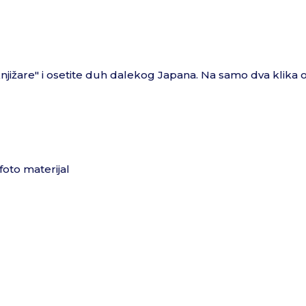
jižare" i osetite duh dalekog Japana. Na samo dva klika o
i foto materijal