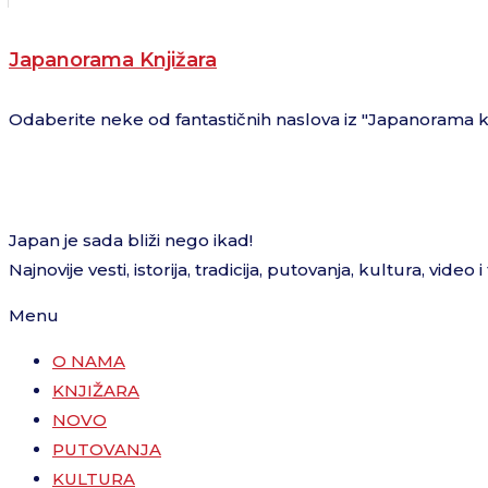
Japanorama Knjižara
Odaberite neke od fantastičnih naslova iz "Japanorama kn
Japan je sada bliži nego ikad!
Najnovije vesti, istorija, tradicija, putovanja, kultura, video 
Menu
O NAMA
KNJIŽARA
NOVO
PUTOVANJA
KULTURA