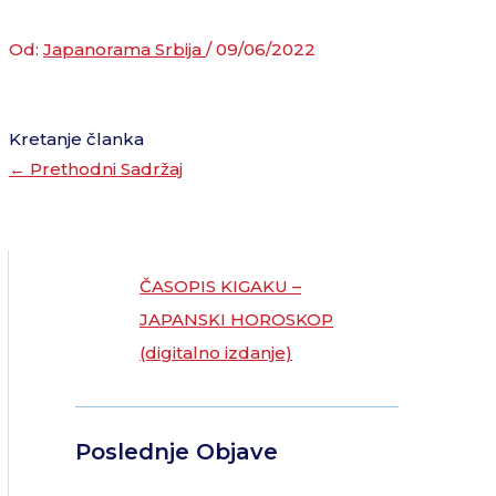
Od:
Japanorama Srbija
/
09/06/2022
Kretanje članka
←
Prethodni Sadržaj
ČASOPIS KIGAKU –
JAPANSKI HOROSKOP
(digitalno izdanje)
Poslednje Objave