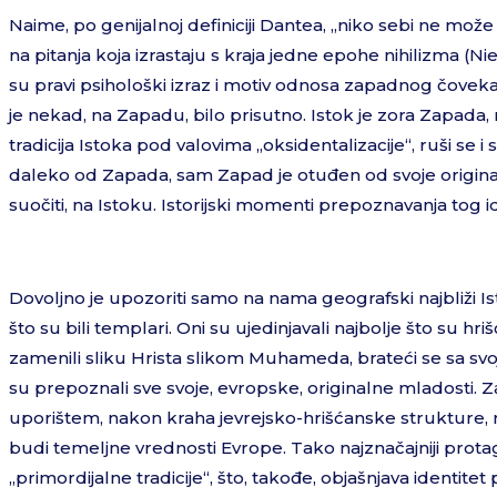
Naime, po genijalnoj definiciji Dantea, „niko sebi ne mož
na pitanja koja izrastaju s kraja jedne epohe nihilizma (Ni
su pravi psihološki izraz i motiv odnosa zapadnog čoveka 
je nekad, na Zapadu, bilo prisutno. Istok je zora Zapad
tradicija Istoka pod valovima ,,oksidentalizacije“, ruši se
daleko od Zapada, sam Zapad je otuđen od svoje original
suočiti, na Istoku. Istorijski momenti prepoznavanja tog i
Dovoljno je upozoriti samo na nama geografski najbliži Ist
što su bili templari. Oni su ujedinjavali najbolje što su hr
zamenili sliku Hrista slikom Muhameda, brateći se sa 
su prepoznali sve svoje, evropske, originalne mladosti. Za
uporištem, nakon kraha jevrejsko-hrišćanske strukture, nisu
budi temeljne vrednosti Evrope. Tako najznačajniji protag
„primordijalne tradicije“, što, takođe, objašnjava identitet