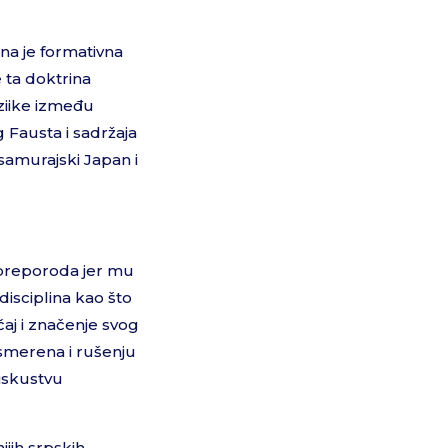
sna je formativna
 ta doktrina
ziike između
 Fausta i sadržaja
 samurajski Japan i
i preporoda jer mu
disciplina kao što
aj i značenje svog
smerena i rušenju
 iskustvu
ijih srpskih