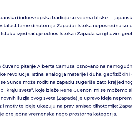
anska i indoevropska tradicija su veoma bliske — japanski
 i učestalost teme dihotomije Zapada i Istoka neposredno su
Istoku izjednačuje odnos Istoka i Zapada sa njihovim geof
Ovo čuveno pitanje Alberta Camusa, osnovano na nemogućn
 revolucije. Istina, analogija materije i duha, geofizičkih i
a se Sunce može roditi na zapadu sugeriše zato kraj jedno
„kraju sveta“, koje izlaže Rene Guenon, mi se možemo slož
 osnovnih iluzija ovog sveta (Zapada) je upravo ideja nepre
z i motiv te ideje ukazuju na pravi smisao dihotomije: Zapa
a je pre jedna vremenska nego prostorna kategorija.