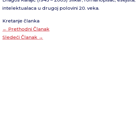
intelektualaca u drugoj polovini 20. veka.
Kretanje članka
←
Prethodni Članak
Sledeći Članak
→