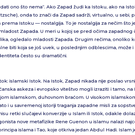
e dati ono što nema“. Ako Zapad žudi ka Istoku, ako na Ist
etzsche), onda to znači da Zapad sadrži, virtualno, u sebi, p
prema Istoku — nostalgija. To je nostalgija za nečim što je
a, mladost Zapada. U meri u kojoj se pred očima zapadnog 
 i slika, ogledalo mladosti Zapada. Drugim rečima, onoliko ko
ne biti koja se još uvek, u poslednjim odblescima, može i
dentiteta često su dramatični.
ok: islamski Istok. Na Istok, Zapad nikada nije poslao vrsni
išćanska askeza i evropsko viteštvo mogli izraziti: i tamo, na
svojom islamskom, duhovnom braćom. U visokom islamskom
to i u savremenoj istoriji traganja zapadne misli za sopstv
 retki slučajevi konverzije u Islam ili Istok, odakle dolazi
onista nove metafizike Rene Guenon u islamu nalazi najcelo
 principa islama i Таo, koje otkriva jedan Abdul Hadi. Islam j