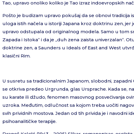
Таo, upravo onoliko koliko je Таo izraz indoevropskih na
Pošto je budizam upravo pokušaj da se obnovi tradicija is
uloga istih načela u istoriji Japana kroz doktrinu zen, j
upravo odstupala od originalnog modela. Samo u tom sm
Zapada i Istoka“ i da je ,,duh zena zaista univerzalan“
doktrine zen, a Saunders u Ideals of East and West utvrđu
klasični Rim.
U susretu sa tradicionalnim Japanom, slobodni, zapadni 
se otkriva predeo Urgrunda, glas Ursprache. Kada se, na p
su karate ili džudo, fenomen masovnog posvećivanja ovim 
uzroka. Međutim, odlučnost sa kojom treba uočiti nag
svih prividnih mostova. Jedan od tih privida je i navodni 
psihoanalitičke terapije.
Dragoš Kalajić (1943 – 2005) Slikar, romanopisac, esejista, 