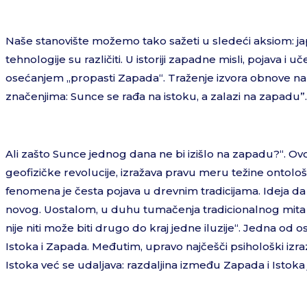
Naše stanovište možemo tako sažeti u sledeći aksiom: jap
tehnologije su različiti. U istoriji zapadne misli, pojava
osećanjem „propasti Zapada“. Traženje izvora obnove na 
značenjima: Sunce se rađa na istoku, a zalazi na zapadu”.
Ali zašto Sunce jednog dana ne bi izišlo na zapadu?“. 
geofizičke revolucije, izražava pravu meru težine ontološke
fenomena je česta pojava u drevnim tradicijama. Ideja d
novog. Uostalom, u duhu tumačenja tradicionalnog mita o 
nije niti može biti drugo do kraj jedne iluzije“. Jedna od
Istoka i Zapada. Međutim, upravo najčešči psihološki izra
Istoka već se udaljava: razdaljina između Zapada i Istok