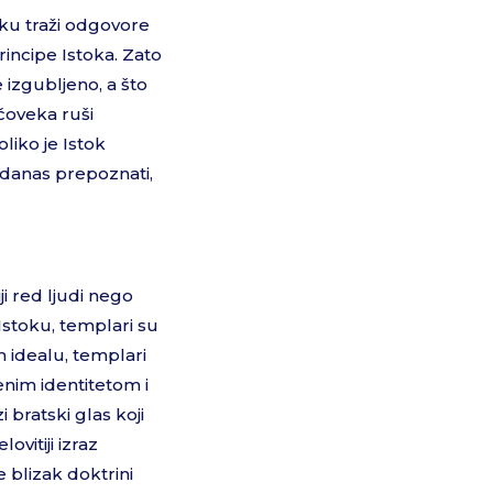
oku traži odgovore
rincipe Istoka. Zato
 izgubljeno, a što
čoveka ruši
liko je Istok
 danas prepoznati,
ji red ljudi nego
 Istoku, templari su
 idealu, templari
enim identitetom i
 bratski glas koji
vitiji izraz
e blizak doktrini