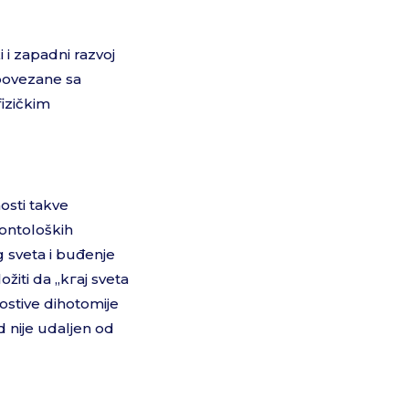
 i zapadni razvoj
 povezane sa
izičkim
osti takve
 ontoloških
g sveta i buđenje
iti da „kгај sveta
mostive dihotomije
d nije udaljen od