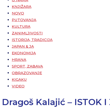
KNJIŽARA
NOVO
PUTOVANJA
KULTURA
ZANIMLJIVOSTI
ISTORIJA, TRADICIJA
JAPAN & JA
EKONOMIJA
HRANA
SPORT, ZABAVA
OBRAZOVANJE
KIGAKU
VIDEO
Dragoš Kalajić – ISTOK 