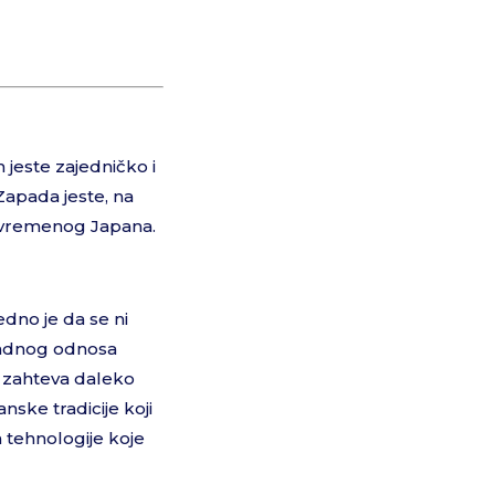
 jeste zajedničko i
Zapada jeste, na
 savremenog Japana.
dno je da se ni
padnog odnosa
o zahteva daleko
ske tradicije koji
 tehnologije koje