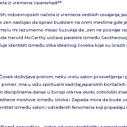
čela iz vremena Upanishadi** .
tih, indoevropskih načela iz vremena vedskih osvajanja, ja
er je zen nastojao da ispravi budizam na onim mestima gde je
islu mi razumemo misao Suzukija da ,,zen ne poznaje ra
. Otuda Harold McCarthy uočava paralele između Geotheovog
je identitet između slika idealnog čoveka koje su izrazili
Čovek doživljava prelom, neku vrstu satori prosvetljenja 
rimer, ima u vidu spiritualni sadržaj japanskih borilačkih 
disciplinama danas u Evropi otkriva visoki, ontološki znač
oveštene mostove između Istoka i Zapada mora da bude u
identitet između satori i određenih fenomena koji pripadaju
filozof, prevodilac – jedan od najautentičnijih i najmarkantn