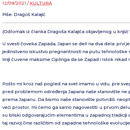
12/09/2021
/
KULTURA
Piše: Dragoš Kalajić
(Odlomak iz članka Dragoša Kalajića objavljenog u knjizi 
U svesti čoveka Zapada, Japan se deli na dva dela: prvi j
jedinstveno iskustvo pregnantnosti na putu tehnološke 
liniji čuvene maksime Ciplinga da se Zapad i Istok nikad
Pošto mi kroz naš pogled na svet imamo u vidu, pre sveg
pred problemom određenja Japana naše stanovište ne
prema Japanu. Da bismo naše stanovište potvrdili, neoph
veći prostor, mi ćemo ga samo nagovestiti: u prvom delu
su bliski odgovarajućim elementima u zapadnoj tradiciji 
taj razvoj čine različitim od zapadne tehnološke evolucije