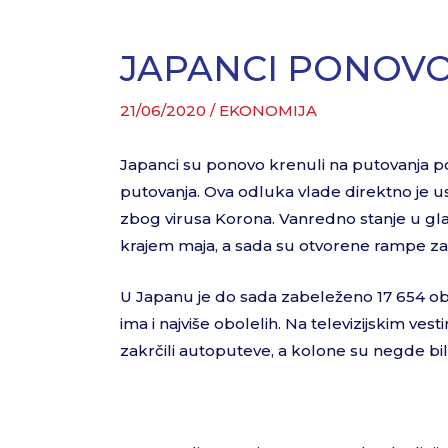
JAPANCI PONOV
21/06/2020
/
EKONOMIJA
Japanci su ponovo krenuli na putovanja po
putovanja. Ova odluka vlade direktno je 
zbog virusa Korona. Vanredno stanje u gla
krajem maja, a sada su otvorene rampe za 
U Japanu je do sada zabeleženo 17 654 obol
ima i najviše obolelih. Na televizijskim ve
zakrčili autoputeve, a kolone su negde bi