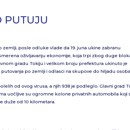
O PUTUJU
 zemlji, posle odluke vlade da 19. juna ukine zabranu
usmerena oživljavanju ekonomije, koja trpi zbog duge blo
vnom gradu Tokiju i velikom broju prefektura ukinuto je
putovanja po zemlji i odlasci na skupove do hiljadu osoba
elih od ovog virusa, a njih 938 je podleglo. Glavni grad T
stima uočljive su ogromne kolone privatnih automobila koji 
le duže od 10 kilometara.