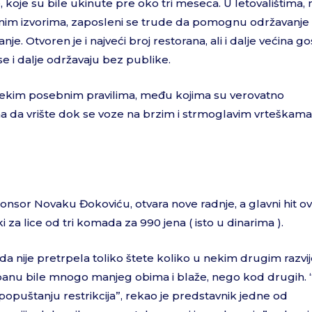
 koje su bile ukinute pre oko tri meseca. U letovalištima, 
alnim izvorima, zaposleni se trude da pomognu održavanje
e. Otvoren je i najveći broj restorana, ali i dalje većina gos
 i dalje održavaju bez publike.
sa nekim posebnim pravilima, među kojima su verovatno
a da vrište dok se voze na brzim i strmoglavim vrteškama 
ponsor Novaku Đokoviću, otvara nove radnje, a glavni hit o
 za lice od tri komada za 990 jena ( isto u dinarima ).
da nije pretrpela toliko štete koliko u nekim drugim razvi
Japanu bile mnogo manjeg obima i blaže, nego kod drugih.
popuštanju restrikcija”, rekao je predstavnik jedne od