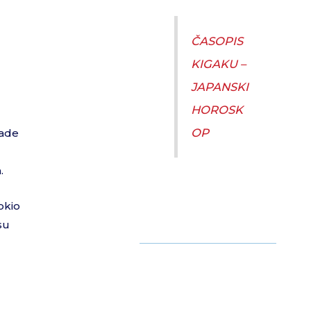
ČASOPIS
KIGAKU –
JAPANSKI
HOROSK
OP
kade
.
okio
su