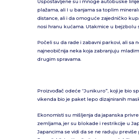
Uspostavljene su i mnoge autobuske linije,
plažama, ali I u banjama sa toplim miner
distance, ali i da omoguće zajedničko kupanj
nosi hranu kućama. Utakmice u bejzbolu se
Počeli su da rade i zabavni parkovi, ali 
najneobičnija neka koja zabranjuju mladim
drugim spravama.
Proizvođač odeće “Junikuro”, koji je bio s
vikenda bio je paket lepo dizajniranih maski
Ekonomisti su mišljenja da japanska privre
zemljama, jer su blokade i restrikcije u 
Japancima se vidi da se ne raduju previše 