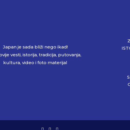
Japan je sada bliži nego ikad!
IST
vije vesti, istorija, tradicija, putovanja,
kultura, video i foto materijal