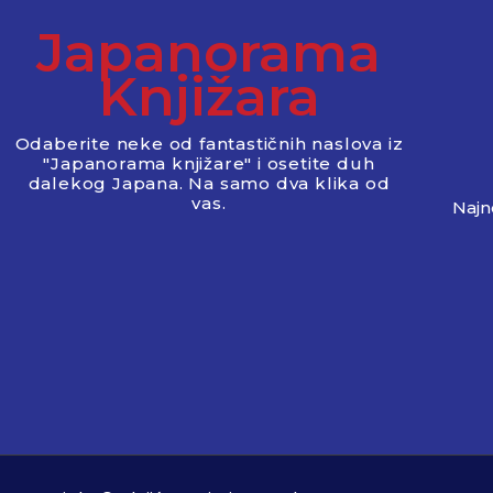
Japanorama
Knjižara
Odaberite neke od fantastičnih naslova iz
"Japanorama knjižare" i osetite duh
dalekog Japana. Na samo dva klika od
vas.
Najno