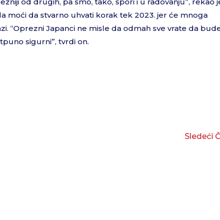
prezniji od drugih, pa smo, tako, spori i u radovanju”, rekao j
eda moći da stvarno uhvati korak tek 2023. jer će mnoga
azi. “Oprezni Japanci ne misle da odmah sve vrate da bud
uno sigurni”, tvrdi on.
Sledeći 