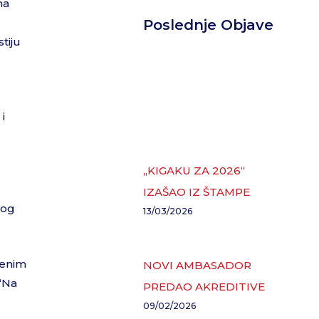
na
Poslednje Objave
tiju
i
„KIGAKU ZA 2026“
IZAŠAO IZ ŠTAMPE
vog
13/03/2026
jenim
NOVI AMBASADOR
 “Na
PREDAO AKREDITIVE
09/02/2026