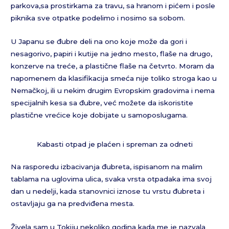
parkova,sa prostirkama za travu, sa hranom i pićem i posle
piknika sve otpatke podelimo i nosimo sa sobom.
U Japanu se đubre deli na ono koje može da gori i
nesagorivo, papiri i kutije na jedno mesto, flaše na drugo,
konzerve na treće, a plastične flaše na četvrto. Moram da
napomenem da klasifikacija smeća nije toliko stroga kao u
Nemačkoj, ili u nekim drugim Evropskim gradovima i nema
specijalnih kesa sa đubre, već možete da iskoristite
plastične vrećice koje dobijate u samoposlugama.
Kabasti otpad je plaćen i spreman za odneti
Na rasporedu izbacivanja đubreta, ispisanom na malim
tablama na uglovima ulica, svaka vrsta otpadaka ima svoj
dan u nedelji, kada stanovnici iznose tu vrstu đubreta i
ostavljaju ga na predviđena mesta.
Živela sam u Tokiju nekoliko godina kada me je nazvala