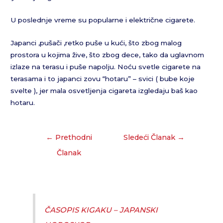
U poslednje vreme su popularne i električne cigarete.
Japanci ,pušači ,retko puše u kući, što zbog malog
prostora u kojima žive, što zbog dece, tako da uglavnom
izlaze na terasu i puše napolju. Noću svetle cigarete na
terasama i to japanci zovu “hotaru” – svici ( bube koje
svelte ), jer mala osvetljenja cigareta izgledaju baš kao
hotaru.
←
Prethodni
Sledeći Članak
→
Članak
ČASOPIS KIGAKU – JAPANSKI