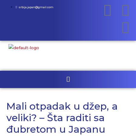
srbija.japan@gmail.com
Mali otpadak u džep, a
veliki? – Šta raditi sa
đubretom u Japanu