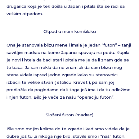
drugarica koja je tek došla u Japan i pitala šta se radi sa
velikim otpadom.
Otpad u mom komšiluku
Ona je stanovala blizu mene i imala je jedan “futon” – tanji
savitljivi madrac na kome Japanci spavaju na podu. Kupila
je novi i htela da baci stari i pitala me je da li znam gde se
to baca. Ja sam rekla da ne znam ali da sam blizu mog
stana videla ispred jedne zgrade kako su stanovnici
izbacili te velike stvari ( stolicu, krevet ), pa sam joj
predložila da pogledamo da li toga još ima i da tu odložimo
i njen futon. Bilo je veče za našu “operaciju futon”.
Složeni futon (madrac)
Išle smo mojim kolima do te zgrade i kad smo videle da je
đubre još tu ,a nikoga nije bilo, stavile smo i “naš” futon.