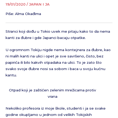
19/01/2020
/
JAPAN I JA
Piše: Alma Okađima
Stranci koji dođu u Tokio uvek me pitaju kako to da nema
kanti za đubre i gde Japanci bacaju otpatke.
U ogromnom Tokiju nigde nema kontejnera za đubre, kao
ni malih kanti na ulici i opet je sve savršeno, čisto, bez
papirića ili bilo kakvih otpadaka na ulici. To je zato što
svako svoje đubre nosi sa sobom i baca u svoju kućnu
kantu.
Otpad koji je zaštićen zelenim mrežicama protiv
vrana
Nekoliko profesora iz moje škole, studenti i ja se svake
godine okupljamo u jednom od velikih Tokijskih