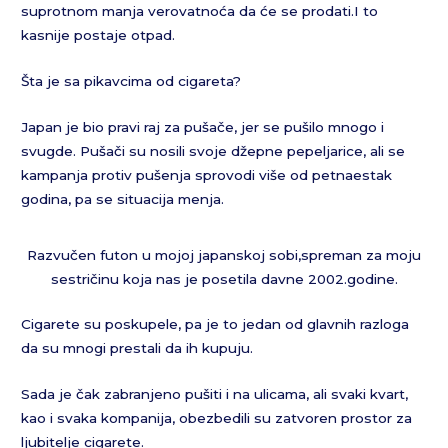
suprotnom manja verovatnoća da će se prodati.I to
kasnije postaje otpad.
Šta je sa pikavcima od cigareta?
Japan je bio pravi raj za pušače, jer se pušilo mnogo i
svugde. Pušači su nosili svoje džepne pepeljarice, ali se
kampanja protiv pušenja sprovodi više od petnaestak
godina, pa se situacija menja.
Razvučen futon u mojoj japanskoj sobi,spreman za moju
sestričinu koja nas je posetila davne 2002.godine.
Cigarete su poskupele, pa je to jedan od glavnih razloga
da su mnogi prestali da ih kupuju.
Sada je čak zabranjeno pušiti i na ulicama, ali svaki kvart,
kao i svaka kompanija, obezbedili su zatvoren prostor za
ljubitelje cigarete.