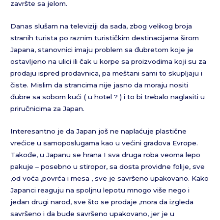
završte sa jelom.
Danas slušam na televiziji da sada, zbog velikog broja
stranih turista po raznim turističkim destinacijama širom
Japana, stanovnici imaju problem sa đubretom koje je
ostavljeno na ulici ili čak u korpe sa proizvodima koji su za
prodaju ispred prodavnica, pa meštani sami to skupljaju i
čiste. Mislim da strancima nije jasno da moraju nositi
đubre sa sobom kući ( u hotel ? ) i to bi trebalo naglasiti u
priručnicima za Japan.
Interesantno je da Japan još ne naplaćuje plastične
vrećice u samoposlugama kao u većini gradova Evrope.
Takođe, u Japanu se hrana I sva druga roba veoma lepo
pakuje – posebno u stiropor, sa dosta providne folije, sve
,od voća ,povrća i mesa , sve je savršeno upakovano. Kako
Japanci reaguju na spoljnu lepotu mnogo više nego i
jedan drugi narod, sve što se prodaje ,mora da izgleda
savršeno i da bude savršeno upakovano, jer je u