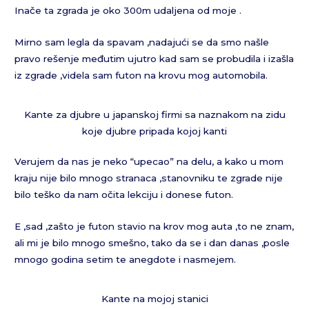
Inače ta zgrada je oko 300m udaljena od moje .
Mirno sam legla da spavam ,nadajući se da smo našle
pravo rešenje međutim ujutro kad sam se probudila i izašla
iz zgrade ,videla sam futon na krovu mog automobila.
Kante za djubre u japanskoj firmi sa naznakom na zidu
koje djubre pripada kojoj kanti
Verujem da nas je neko “upecao” na delu, a kako u mom
kraju nije bilo mnogo stranaca ,stanovniku te zgrade nije
bilo teško da nam očita lekciju i donese futon.
E ,sad ,zašto je futon stavio na krov mog auta ,to ne znam,
ali mi je bilo mnogo smešno, tako da se i dan danas ,posle
mnogo godina setim te anegdote i nasmejem.
Kante na mojoj stanici