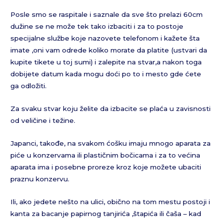
Posle smo se raspitale i saznale da sve što prelazi 60cm
dužine se ne može tek tako izbaciti i za to postoje
specijalne službe koje nazovete telefonom i kažete šta
imate ,oni vam odrede koliko morate da platite (ustvari da
kupite tikete u toj sumi) i zalepite na stvar,a nakon toga
dobijete datum kada mogu doći po to i mesto gde ćete
ga odložiti.
Za svaku stvar koju želite da izbacite se plaća u zavisnosti
od veličine i težine.
Japanci, takođe, na svakom ćošku imaju mnogo aparata za
piće u konzervama ili plastičnim bočicama i za to većina
aparata ima i posebne proreze kroz koje možete ubaciti
praznu konzervu.
Ili, ako jedete nešto na ulici, obično na tom mestu postoji i
kanta za bacanje papirnog tanjirića ,štapića ili čaša – kad