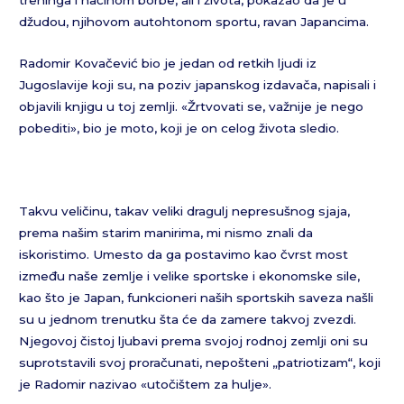
džudou, njihovom autohtonom sportu, ravan Japancima.
Radomir Kovačević bio je jedan od retkih ljudi iz
Jugoslavije koji su, na poziv japanskog izdavača, napisali i
objavili knjigu u toj zemlji. «Žrtvovati se, važnije je nego
pobediti», bio je moto, koji je on celog života sledio.
Takvu veličinu, takav veliki dragulj nepresušnog sjaja,
prema našim starim manirima, mi nismo znali da
iskoristimo. Umesto da ga postavimo kao čvrst most
između naše zemlje i velike sportske i ekonomske sile,
kao što je Japan, funkcioneri naših sportskih saveza našli
su u jednom trenutku šta će da zamere takvoj zvezdi.
Njegovoj čistoj ljubavi prema svojoj rodnoj zemlji oni su
suprotstavili svoj proračunati, nepošteni „patriotizam“, koji
je Radomir nazivao «utočištem za hulje».