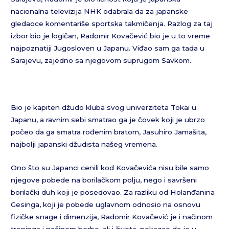
nacionalna televizija NHK odabrala da za japanske
gledaoce komentariše sportska takmičenja. Razlog za taj
izbor bio je logičan, Radomir Kovačević bio je u to vreme
najpoznatiji Jugosloven u Japanu. Viđao sam ga tada u
Sarajevu, zajedno sa njegovom suprugom Savkom.
Bio je kapiten džudo kluba svog univerziteta Tokai u
Japanu, a ravnim sebi smatrao ga je čovek koji je ubrzo
počeo da ga smatra rođenim bratom, Jasuhiro Jamašita,
najbolji japanski džudista našeg vremena.
Ono što su Japanci cenili kod Kovačevića nisu bile samo
njegove pobede na borilačkom polju, nego i savršeni
borilački duh koji je posedovao. Za razliku od Holanđanina
Gesinga, koji je pobede uglavnom odnosio na osnovu
fizičke snage i dimenzija, Radomir Kovačević je i načinom
treninga i načinom borbe, ali i života, pokazao da je u