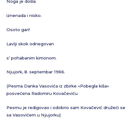
Noga je došla
iznenada i nisko.
Osoto gari!
Lavlji skok odnegovan
s’ pohabanim kimonom.
Njujork, 8. septembar 1966.
(Pesma Danka Vasovića iz zbirke «Pobegla kiša»
posvećena Radomiru Kovačeviću
Pesmu je redigovao i odobrio sam Kovačević družeći se
sa Vasovićem u Njujorku)