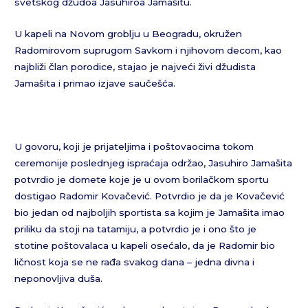
svetskog džudoa Jasuhiroa Jamašitu.
U kapeli na Novom groblju u Beogradu, okružen
Radomirovom suprugom Savkom i njihovom decom, kao
najbliži član porodice, stajao je najveći živi džudista
Jamašita i primao izjave saučešća.
U govoru, koji je prijateljima i poštovaocima tokom
ceremonije poslednjeg ispraćaja održao, Jasuhiro Jamašita
potvrdio je domete koje je u ovom borilačkom sportu
dostigao Radomir Kovačević. Potvrdio je da je Kovačević
bio jedan od najboljih sportista sa kojim je Jamašita imao
priliku da stoji na tatamiju, a potvrdio je i ono što je
stotine poštovalaca u kapeli osećalo, da je Radomir bio
ličnost koja se ne rađa svakog dana – jedna divna i
neponovljiva duša.