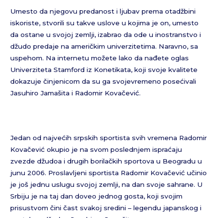
Umesto da njegovu predanost i ljubav prema otadžbini
iskoriste, stvorili su takve uslove u kojima je on, umesto
da ostane u svojoj zemlji, izabrao da ode u inostranstvo i
džudo predaje na američkim univerzitetima. Naravno, sa
uspehom. Na internetu možete lako da nađete oglas
Univerziteta Stamford iz Konetikata, koji svoje kvalitete
dokazuje činjenicom da su ga svojevremeno posećivali
Jasuhiro Jamašita i Radomir Kovačević.
Jedan od najvećih srpskih sportista svih vremena Radomir
Kovačević okupio je na svom poslednjem ispraćaju
zvezde džudoa i drugih borilačkih sportova u Beogradu u
junu 2006. Proslavljeni sportista Radomir Kovačević učinio
je još jednu uslugu svojoj zemlji, na dan svoje sahrane. U
Srbiju je na taj dan doveo jednog gosta, koji svojim
prisustvom čini čast svakoj sredini – legendu japanskog i