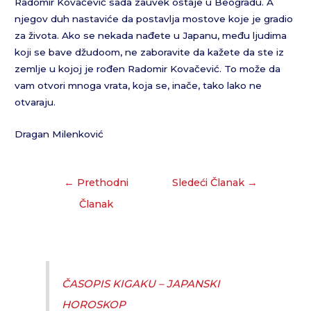
Radomir Kovačević sada zauvek ostaje u Beogradu. A
njegov duh nastaviće da postavlja mostove koje je gradio
za života. Ako se nekada nađete u Japanu, među ljudima
koji se bave džudoom, ne zaboravite da kažete da ste iz
zemlje u kojoj je rođen Radomir Kovačević. To može da
vam otvori mnoga vrata, koja se, inače, tako lako ne
otvaraju.
Dragan Milenković
←
Prethodni
Sledeći Članak
→
Članak
ČASOPIS KIGAKU – JAPANSKI
HOROSKOP