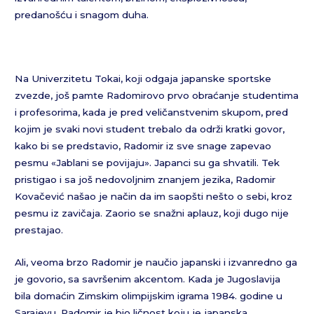
predanošću i snagom duha.
Na Univerzitetu Tokai, koji odgaja japanske sportske
zvezde, još pamte Radomirovo prvo obraćanje studentima
i profesorima, kada je pred veličanstvenim skupom, pred
kojim je svaki novi student trebalo da održi kratki govor,
kako bi se predstavio, Radomir iz sve snage zapevao
pesmu «Jablani se povijaju». Japanci su ga shvatili. Tek
pristigao i sa još nedovoljnim znanjem jezika, Radomir
Kovačević našao je način da im saopšti nešto o sebi, kroz
pesmu iz zavičaja. Zaorio se snažni aplauz, koji dugo nije
prestajao.
Ali, veoma brzo Radomir je naučio japanski i izvanredno ga
je govorio, sa savršenim akcentom. Kada je Jugoslavija
bila domaćin Zimskim olimpijskim igrama 1984. godine u
Sarajevu, Radomir je bio ličnost koju je japanska