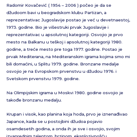
Radomir Kovačević ( 1954 – 2006 ) počeo je da se
džudoom bavi u beogradskom klubu Partizan, a
reprezentativac Jugoslavije postao je već u devetnaestoj,
1973. godine. Bio je višestruki prvak Jugoslavije i
reprezentativac u apsolutnoj kategoriji. Osvojio je prvo
mesto na Balkanu u teškoj i apsolutnoj kategoriji 1980.
godine, a treće mesto pre toga 1977. godine. Postao je
prvak Mediterana, na Mediteranskim igrama kojima smo mi
bili domaćini, u Splitu 1979. godine. Bronzane medalje
osvojio je na Evropskom prvenstvu u džudou 1976. i
Svetskom prvenstvu 1979. godine.
Na Olimpijskim igrama u Moskvi 1980. godine osvojio je
takođe bronzanu medalju.
Krupan i visok, kao planina koja hoda, prvo je iznenađivao
Japance, kada se u postojbini džudoa pojavio
osamdesetih godina, a onda ih je sve i osvojio, svojim
izvanrednim talentom, brzinom, eksplozivnošću,