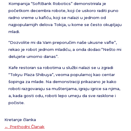
Kompanija “SoftBank Robotics” demonstrirala je
početkom decembra robote, koji će uskoro raditi puno
radno vreme u kafiću, koji se nalazi u jednom od
najpopularnijih delova Tokija, u kome se često okupljaju
mladi.
“Dozvolite mi da Vam preporučim naše ukusne vafle”,
rekao je robot jednom mladiću, a onda dodao:”Nešto mi
delujete umorno danas”.
Kafe restoran sa robotima u službi nalazi se u zgradi
“Tokyu Plaza Shibuya”, veoma popularnoj kao centar
šopinga za mlade. Na demonstraciji prikazano je kako
roboti razgovaraju sa mušterijama, igraju igrice sa njima,
a, kada gosti odu, roboti lepo umeju da sve rasklone i
počiste.
Kretanje članka
←
Prethodni Članak