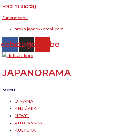
Pređi na sadržaj
Japanorama
srbija.japan@gmail.com
acebook
Instagram
Youtube
JAPANORAMA
Menu
O NAMA
KNJIŽARA
NOVO
PUTOVANJA
KULTURA