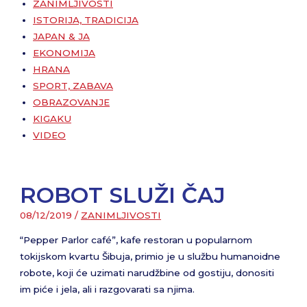
ZANIMLJIVOSTI
ISTORIJA, TRADICIJA
JAPAN & JA
EKONOMIJA
HRANA
SPORT, ZABAVA
OBRAZOVANJE
KIGAKU
VIDEO
ROBOT SLUŽI ČAJ
08/12/2019
/
ZANIMLJIVOSTI
“Pepper Parlor café”, kafe restoran u popularnom
tokijskom kvartu Šibuja, primio je u službu humanoidne
robote, koji će uzimati narudžbine od gostiju, donositi
im piće i jela, ali i razgovarati sa njima.