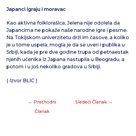
Japanci igraju i moravac
Kao aktivna folklorašica, Jelena nije odolela da
Japancima ne pokaže naše narodne igre i pesme.
Na Tokijskom univerzitetu drži im časove, a koliko
je u tome uspela, mogla je da se uveri i publika u
Srbiji, kada je pre dve godine trupa od petnaestak
njenih učenika iz Japana nastupila u Beogradu, a
potom i u još nekoliko gradova u Srbiji.
( Izvor BLIC )
←
Prethodni
Sledeći Članak
→
Članak