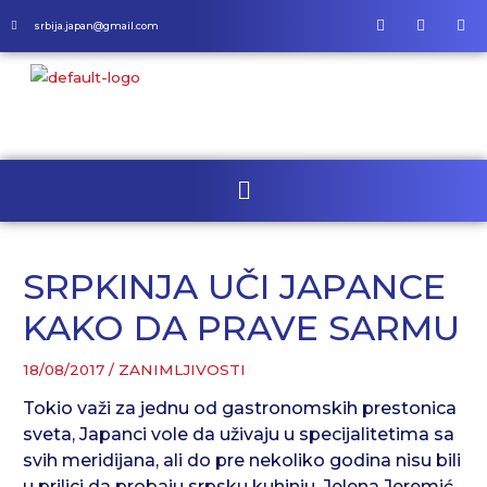
srbija.japan@gmail.com
SRPKINJA UČI JAPANCE
KAKO DA PRAVE SARMU
18/08/2017
/
ZANIMLJIVOSTI
Tokio važi za jednu od gastronomskih prestonica
sveta, Japanci vole da uživaju u specijalitetima sa
svih meridijana, ali do pre nekoliko godina nisu bili
u prilici da probaju srpsku kuhinju. Jelena Jeremić