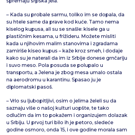
spremaju srpska jela.
– Kada su probale sarmu, toliko im se dopala, da
su htele same da prave kod kuće. Tamo nema
kiselog kupusa, ali su se snašle: kisele ga u
plastičnim kesama, u frižideru. Možete misliti
kada u njihovim malim stanovima i zgradama
zamiriše kiseo kupus – kaže kroz smeh, i dodaje
kako su je naterali da im iz Srbije donese grnčariju
i suvo meso. Pola posuda se polupalo u
transportu, a Jelena je zbog mesa umalo ostala
na aerodromu u karantinu. Spasao ju je
diplomatski pasoš.
– Vrlo su ljubopitljivi, osim o jelima želeli su da
saznaju više o našoj kulturi uopšte, te tako
odlučim da im to pokažem i organizujem dolazak
u Srbiju. U prvoj turi bilo ih je petoro, sledeće
godine osmoro, onda 15, i ove godine morala sam