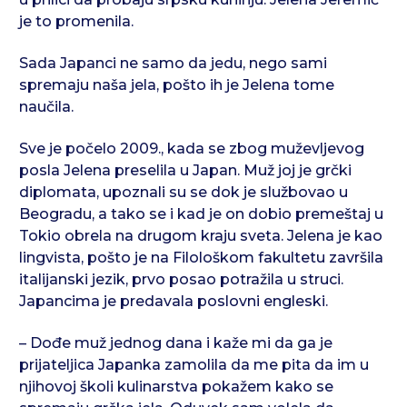
je to promenila.
Sada Japanci ne samo da jedu, nego sami
spremaju naša jela, pošto ih je Jelena tome
naučila.
Sve je počelo 2009., kada se zbog muževljevog
posla Jelena preselila u Japan. Muž joj je grčki
diplomata, upoznali su se dok je službovao u
Beogradu, a tako se i kad je on dobio premeštaj u
Tokio obrela na drugom kraju sveta. Jelena je kao
lingvista, pošto je na Filološkom fakultetu završila
italijanski jezik, prvo posao potražila u struci.
Japancima je predavala poslovni engleski.
– Dođe muž jednog dana i kaže mi da ga je
prijateljica Japanka zamolila da me pita da im u
njihovoj školi kulinarstva pokažem kako se