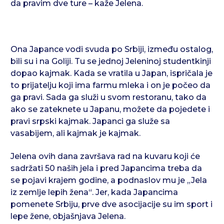
da pravim dve ture – kaže Jelena.
Ona Japance vodi svuda po Srbiji, između ostalog,
bili su i na Goliji. Tu se jednoj Jeleninoj studentkinji
dopao kajmak. Kada se vratila u Japan, ispričala je
to prijatelju koji ima farmu mleka i on je počeo da
ga pravi. Sada ga služi u svom restoranu, tako da
ako se zateknete u Japanu, možete da pojedete i
pravi srpski kajmak. Japanci ga služe sa
vasabijem, ali kajmak je kajmak.
Jelena ovih dana završava rad na kuvaru koji će
sadržati 50 naših jela i pred Japancima treba da
se pojavi krajem godine, a podnaslov mu je „Jela
iz zemlje lepih žena“. Jer, kada Japancima
pomenete Srbiju, prve dve asocijacije su im sport i
lepe žene, objašnjava Jelena.