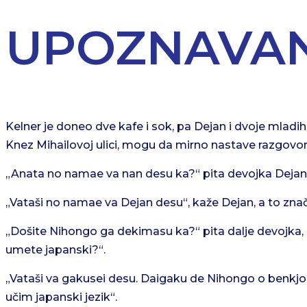
UPOZNAVAN
Kelner je doneo dve kafe i sok, pa Dejan i dvoje mladi
Knez Mihailovoj ulici, mogu da mirno nastave razgovor
„Anata no namae va nan desu ka?“ pita devojka Dejana,
„Vataši no namae va Dejan desu“, kaže Dejan, a to znač
„Došite Nihongo ga dekimasu ka?“ pita dalje devojka, 
umete japanski?“.
„Vataši va gakusei desu. Daigaku de Nihongo o benkjo 
učim japanski jezik“.