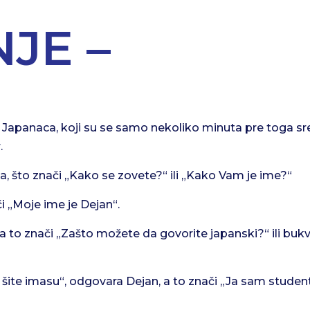
JE –
h Japanaca, koji su se samo nekoliko minuta pre toga sr
.
 što znači „Kako se zovete?“ ili „Kako Vam je ime?“
i „Moje ime je Dejan“.
a to znači „Zašto možete da govorite japanski?“ ili buk
šite imasu“, odgovara Dejan, a to znači „Ja sam student