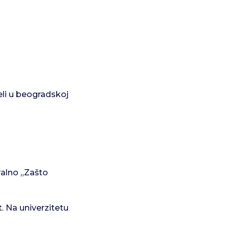
eli u beogradskoj
valno „Zašto
. Na univerzitetu