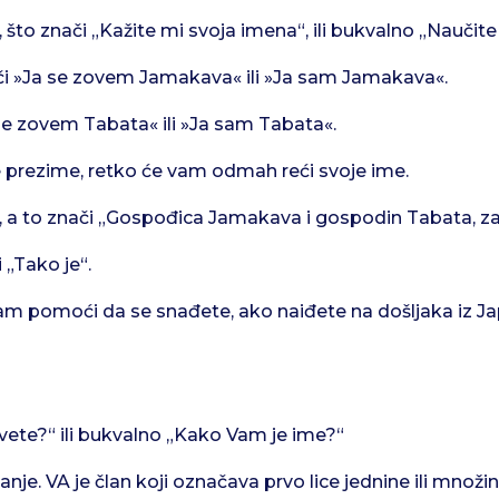
 što znači „Kažite mi svoja imena“, ili bukvalno „Naučit
či »Ja se zovem Jamakava« ili »Ja sam Jamakava«.
 se zovem Tabata« ili »Ja sam Tabata«.
 prezime, retko će vam odmah reći svoje ime.
 a to znači „Gospođica Jamakava i gospodin Tabata, za
 „Tako je“.
e vam pomoći da se snađete, ako naiđete na došljaka iz J
ete?“ ili bukvalno „Kako Vam je ime?“
je. VA je član koji označava prvo lice jednine ili množ