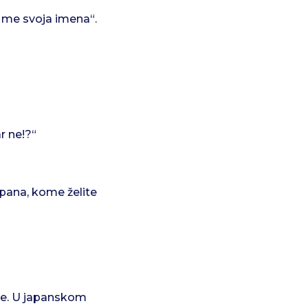
e me svoja imena“.
r ne!?“
apana, kome želite
ine. U japanskom