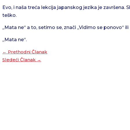
Evo, i naša treća lekcija japanskog jezika je završena. S
teško.
„Mata ne“ a to, setimo se, znači „Vidimo se ponovo“ i
„Mata ne“.
←
Prethodni Članak
Sledeći Članak
→