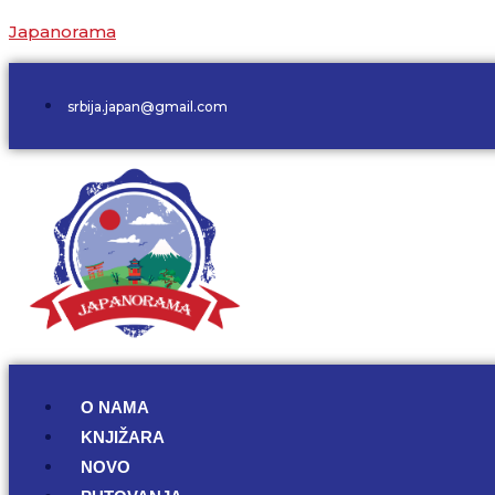
Japanorama
srbija.japan@gmail.com
O NAMA
KNJIŽARA
NOVO