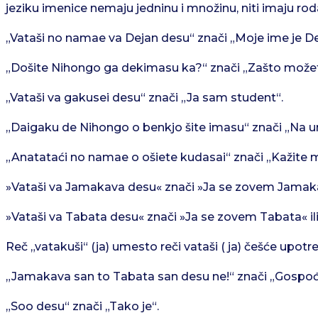
jeziku imenice nemaju jedninu i množinu, niti imaju rod
„Vataši no namae va Dejan desu“ znači „Moje ime je De
„Došite Nihongo ga dekimasu ka?“ znači „Zašto možete
„Vataši va gakusei desu“ znači „Ja sam student“.
„Daigaku de Nihongo o benkjo šite imasu“ znači „Na uni
„Anatataći no namae o ošiete kudasai“ znači „Kažite m
»Vataši va Jamakava desu« znači »Ja se zovem Jamaka
»Vataši va Tabata desu« znači »Ja se zovem Tabata« il
Reč „vatakuši“ (ja) umesto reči vataši ( ja) češće upotr
„Jamakava san to Tabata san desu ne!“ znači „Gospođ
„Soo desu“ znači „Tako je“.