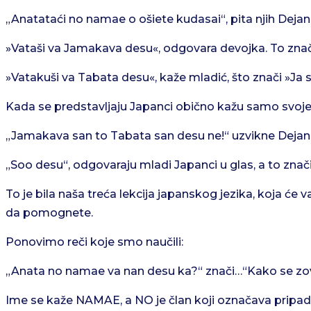
„Anatataći no namae o ošiete kudasai“, pita njih Dejan,
»Vataši va Jamakava desu«, odgovara devojka. To zna
»Vatakuši va Tabata desu«, kaže mladić, što znači »Ja
Kada se predstavljaju Japanci obično kažu samo svoje
„Jamakava san to Tabata san desu ne!“ uzvikne Dejan,
„Soo desu“, odgovaraju mladi Japanci u glas, a to znači
To je bila naša treća lekcija japanskog jezika, koja ć
da pomognete.
Ponovimo reči koje smo naučili:
„Anata no namae va nan desu ka?“ znači…“Kako se zov
Ime se kaže NAMAE, a NO je član koji označava pripadan