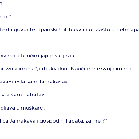
a.
jan“.
 da govorite japanski?“ ili bukvalno „Zašto umete japa
verzitetu učim japanski jezik“.
i svoja imena“, ili bukvalno „Naučite me svoja imena“.
va« ili »Ja sam Jamakava«.
i »Ja sam Tabata«.
ebljavaju muškarci.
ica Jamakava i gospodin Tabata, zar ne!?“