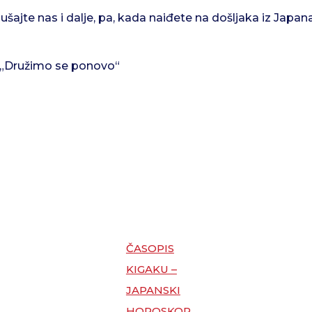
lušajte nas i dalje, pa, kada naiđete na došljaka iz Japan
li „Družimo se ponovo“
ČASOPIS
KIGAKU –
JAPANSKI
HOROSKOP